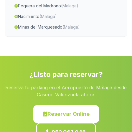
Peguera del Madrono
(Malaga)
Nacimiento
(Malaga)
Minas del Marquesado
(Malaga)
Cortijada El Casco
(Malaga)
Las Higueras
(Malaga)
Casas Canamares
(Malaga)
Brunel Alto
(Malaga)
¿Listo para reservar?
Los Loberos
(Malaga)
Reserva tu parking en el Aeropuerto de Málaga desde
Ovejo
(Malaga)
Caserio Valenzuela ahora.
Fabrica Aceites La Quinteria
(Malaga)
Los Majuelos
(Malaga)
Reservar Online
Anina
(Malaga)