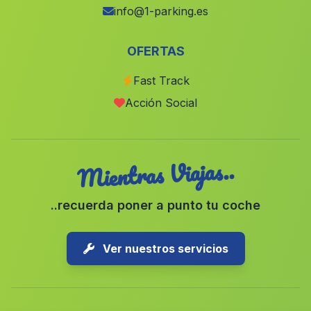
Cortijo del Ojuelo
(Malaga)
info@1-parking.es
Cortijada Jucaini
(Malaga)
OFERTAS
Cortijada El Calguerin
(Malaga)
Fast Track
Estacion de Hijate
(Malaga)
Acción Social
Caserio El Carcamo
(Malaga)
Mientras Viajas..
..recuerda poner a punto tu coche
Ver nuestros servicios