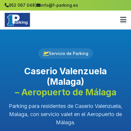
952 067 048
|
info@1-parking.es
Servicio de Parking
Caserio Valenzuela
(Malaga)
– Aeropuerto de Málaga
Parking para residentes de Caserio Valenzuela,
Malaga, con servicio valet en el Aeropuerto de
Málaga.