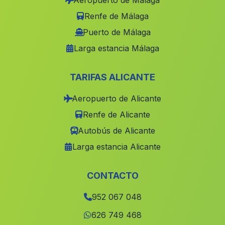
Aeropuerto de Málaga
Caserio Carraspite
(Malaga)
Renfe de Málaga
Huevar
(Malaga)
Puerto de Málaga
Larga estancia Málaga
Albergues La Mogaya
(Malaga)
Villaviciosa
(Malaga)
TARIFAS ALICANTE
Canavera
(Malaga)
Aeropuerto de Alicante
Las Abiertas
(Malaga)
Renfe de Alicante
Olula de Castro
(Malaga)
Autobús de Alicante
Gonar
(Malaga)
Larga estancia Alicante
San Leandro
(Malaga)
Fuente Vera
(Malaga)
CONTACTO
Cortijo Dehesa de las Yeguas
(Malaga)
952 067 048
Mairano del Alcor
(Malaga)
626 749 468