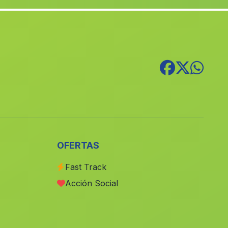
Cuesta Vieja
(Malaga)
La Cazuela
(Malaga)
Venta Quemada
(Malaga)
Puerto Gil
(Malaga)
El Pillico
(Malaga)
Los Mundos
(Malaga)
Caserios Las Jarillas
(Malaga)
La Condesa
(Malaga)
OFERTAS
Cortijo del Jaral
(Malaga)
Fast Track
Barrio Pozo del Camino
(Malaga)
Acción Social
Caserio Cuevas del Mosco
(Malaga)
Cortijada de los Anchos
(Malaga)