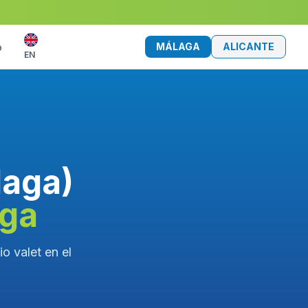
MÁLAGA
ALICANTE
o
EN
laga)
aga
o valet en el