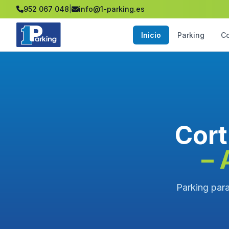
952 067 048
|
info@1-parking.es
Inicio
Parking
C
Cort
– 
Parking para