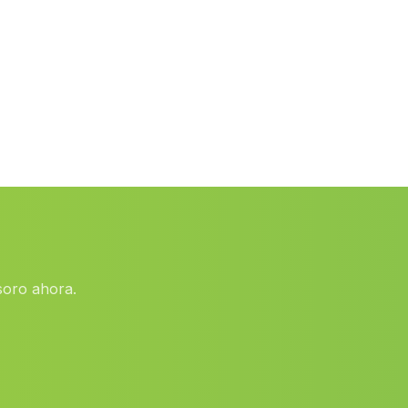
Cajis
(Malaga)
Caserio Marzagon
(Malaga)
Caserio Costa de Sanlúcar
(Malaga)
Caserio Barcinas
(Malaga)
Los Agustines
(Malaga)
Rosal de la Frontera
(Malaga)
El Tallon Bajo
(Malaga)
Haza del Lino
(Malaga)
soro ahora.
Caserio Torrubia
(Malaga)
Paterna de Rivera
(Malaga)
Nerja
(Malaga)
Bracana
(Malaga)