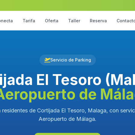
onecta
Tarifa
Oferta
Taller
Reserva
Contact
Servicio de Parking
ijada El Tesoro (Ma
Aeropuerto de Mál
 residentes de Cortijada El Tesoro, Malaga, con servici
Aeropuerto de Málaga.