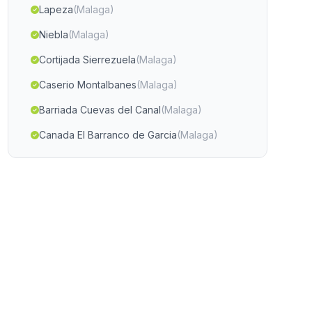
Lapeza
(Malaga)
Niebla
(Malaga)
Cortijada Sierrezuela
(Malaga)
Caserio Montalbanes
(Malaga)
Barriada Cuevas del Canal
(Malaga)
Canada El Barranco de Garcia
(Malaga)
Santo Tome
(Malaga)
Castaras
(Malaga)
Santa Cristina
(Malaga)
Cortijada Los Aljibillos
(Malaga)
Electra Industrial
(Malaga)
Otinar
(Malaga)
Caserio Venta Cabrera
(Malaga)