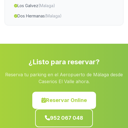
Los Galvez
(Malaga)
Dos Hermanas
(Malaga)
La Ermita
(Malaga)
Rambla de Balata
(Malaga)
Caserio San Platon
(Malaga)
Minillas
(Malaga)
¿Listo para reservar?
Llano del Abad
(Malaga)
Reserva tu parking en el Aeropuerto de Málaga desde
Los Chaulines
(Malaga)
Caserios El Valle ahora.
Albaizin
(Malaga)
Castano de Robledo
(Malaga)
Reservar Online
Cortijo de Aguadulce
(Malaga)
952 067 048
San Bartolome de la Torre
(Malaga)