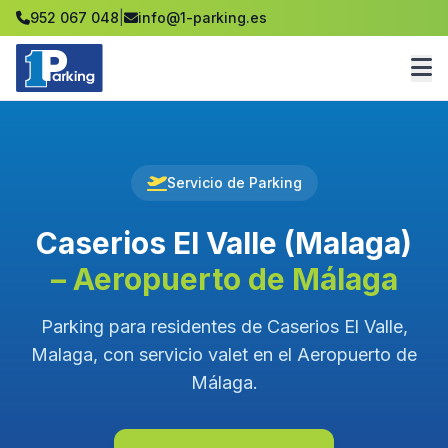
952 067 048
|
info@1-parking.es
Servicio de Parking
Caserios El Valle (Malaga)
– Aeropuerto de Málaga
Parking para residentes de Caserios El Valle,
Malaga, con servicio valet en el Aeropuerto de
Málaga.