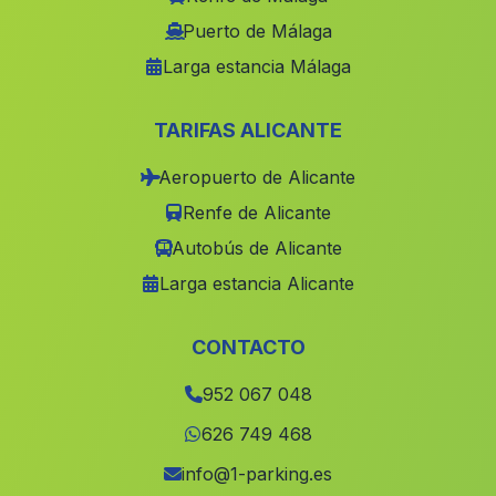
Pago Aguilar Bajo
(Malaga)
Puerto de Málaga
Larga estancia Málaga
La Pera
(Malaga)
Caserio Los Mateos
(Malaga)
TARIFAS ALICANTE
Fuente de Oro
(Malaga)
Aeropuerto de Alicante
Barrio Cuevas de Luna
(Malaga)
Renfe de Alicante
Abejuela
(Malaga)
Autobús de Alicante
Barriada Morche
(Malaga)
Larga estancia Alicante
Caserio Las Gorgollitas
(Malaga)
El Mayordomo
(Malaga)
CONTACTO
Cortijada El Berrueco
(Malaga)
952 067 048
Bobadilla Pueblo
(Malaga)
626 749 468
Aguadulce
(Malaga)
info@1-parking.es