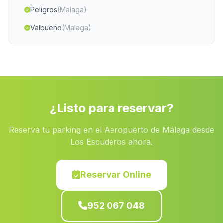
Peligros
(Malaga)
Valbueno
(Malaga)
La Rambla
(Malaga)
Barriada La Fuente Santilla
(Malaga)
Salar
(Malaga)
Caserio Lendinez
(Malaga)
¿Listo para reservar?
Caserio Calarillo
(Malaga)
Reserva tu parking en el Aeropuerto de Málaga desde
Fernandina
(Malaga)
Los Escuderos ahora.
La Antilla
(Malaga)
Casas Cuartos Nuevos de Abajo
(Malaga)
Reservar Online
Caserio Torrecuadros
(Malaga)
952 067 048
Ribera Alta
(Malaga)