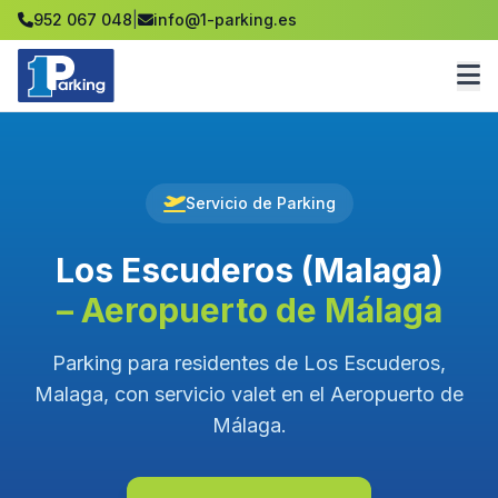
952 067 048
|
info@1-parking.es
Servicio de Parking
Los Escuderos (Malaga)
– Aeropuerto de Málaga
Parking para residentes de Los Escuderos,
Malaga, con servicio valet en el Aeropuerto de
Málaga.