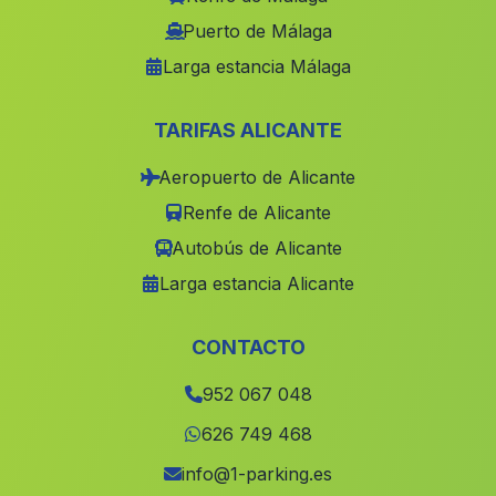
Almachar
(Malaga)
Puerto de Málaga
Larga estancia Málaga
Caserio Alcantara
(Malaga)
Caserio Garrachena
(Malaga)
TARIFAS ALICANTE
Puerto Lopez
(Malaga)
Aeropuerto de Alicante
Cortijo de Valdemarin
(Malaga)
Renfe de Alicante
La Caseria
(Malaga)
Autobús de Alicante
Espejo
(Malaga)
Larga estancia Alicante
Ermita de Cobatillas
(Malaga)
Corumbela
(Malaga)
CONTACTO
Cortijada Tobaruela
(Malaga)
952 067 048
Caserio Tres Fuentes
(Malaga)
626 749 468
Villanueva del Trabuco
(Malaga)
info@1-parking.es