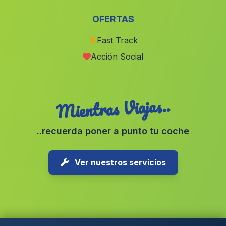
La Zorrilla
(Malaga)
OFERTAS
Las Rosuelas
(Malaga)
Fast Track
Benzou
(Malaga)
Acción Social
Barriada El Cortijuelo
(Malaga)
Mientras Viajas..
..recuerda poner a punto tu coche
Ver nuestros servicios
Copyright © 2026 1-Parking Spain S.L. Todos los derechos