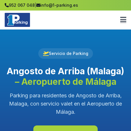
952 067 048
|
info@1-parking.es
Servicio de Parking
Angosto de Arriba (Malaga)
– Aeropuerto de Málaga
Parking para residentes de Angosto de Arriba,
Malaga, con servicio valet en el Aeropuerto de
Málaga.