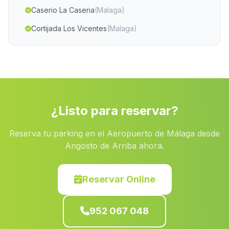
Caserio La Caseria
(Malaga)
Cortijada Los Vicentes
(Malaga)
Los Loberos
(Malaga)
Policar
(Malaga)
Mogino
(Malaga)
Cortijada La Cruz
(Malaga)
¿Listo para reservar?
Gil de Olid
(Malaga)
Reserva tu parking en el Aeropuerto de Málaga desde
Romanina Alta
(Malaga)
Angosto de Arriba ahora.
Polopos
(Malaga)
Pocico
(Malaga)
Reservar Online
Velez Benandalla
(Malaga)
952 067 048
Cortijo Cuevas de Serrano
(Malaga)