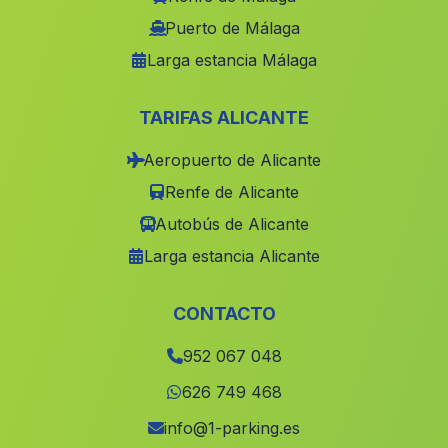
Barriada Fuencaliente y Calera
(Malaga)
Puerto de Málaga
Larga estancia Málaga
Caserio Canada de la Madera
(Malaga)
Santillana
(Malaga)
TARIFAS ALICANTE
Caseria de los Frailes
(Malaga)
Aeropuerto de Alicante
Cortijo San Antonio
(Malaga)
Renfe de Alicante
Caserio Los Castellanos
(Malaga)
Autobús de Alicante
Écija
(Malaga)
Larga estancia Alicante
La Haza Mora
(Malaga)
Barrio Colonia
(Malaga)
CONTACTO
Poblado de San Vicente Ferrer
(Malaga)
952 067 048
Barrio Jarana
(Malaga)
626 749 468
Caserio La Hoya del Camino
(Malaga)
info@1-parking.es