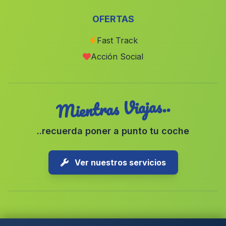
Polvillar
(Malaga)
OFERTAS
Los Arroyos
(Malaga)
Fast Track
La Toscana
(Malaga)
Acción Social
Caserios Puente Nuevo
(Malaga)
Mientras Viajas..
..recuerda poner a punto tu coche
Ver nuestros servicios
Copyright © 2026 1-Parking Spain S.L. Todos los derechos