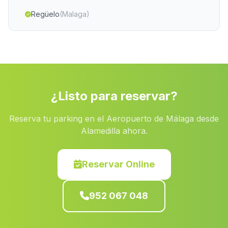
Regüelo
(Malaga)
Venta Quemada
(Malaga)
El Marmol
(Malaga)
Tocon
(Malaga)
Barriada Canteras
(Malaga)
¿Listo para reservar?
Cortijada Pedro Ruiz
(Malaga)
Reserva tu parking en el Aeropuerto de Málaga desde
Casas Lobrega
(Malaga)
Alamedilla ahora.
Caserio Fotea
(Malaga)
Casas Morata
(Malaga)
Reservar Online
Bonares
(Malaga)
952 067 048
Caserio Cuevas del Mosco
(Malaga)
Roquetas de Mar
(Malaga)