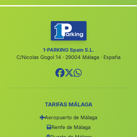
Albergues El Rincon
(Malaga)
Chaparral de Cartuja
(Malaga)
Espelúy
(Malaga)
Cortijada Agustinos
(Malaga)
Cortijada de las Tablas
(Malaga)
1-PARKING Spain S.L.
C/Nicolas Gogol 14 · 29004 Málaga · España
La Bobadilla
(Malaga)
Tinadas
(Malaga)
Castanuelo
(Malaga)
Vilches
(Malaga)
Cortijada Jauro
(Malaga)
TARIFAS MÁLAGA
Vallejas
(Malaga)
Aeropuerto de Málaga
Arroyo del Ojanco
(Malaga)
Renfe de Málaga
Caserio Barjis Bajo
(Malaga)