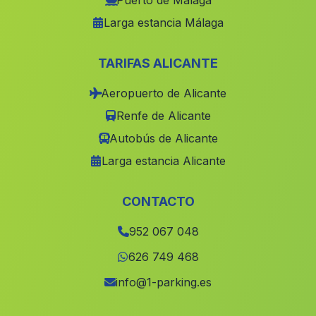
Puerto de Málaga
Larga estancia Málaga
Galaroza
(Malaga)
Guainos Altos
(Malaga)
TARIFAS ALICANTE
La Yegua Baja
(Malaga)
Aeropuerto de Alicante
Gor
(Malaga)
Renfe de Alicante
Venta del Fraile
(Malaga)
Autobús de Alicante
Pulpi
(Malaga)
Larga estancia Alicante
El Barranco de las Minas
(Malaga)
Purchena
(Malaga)
CONTACTO
Caserio Los Rodriquez
(Malaga)
952 067 048
Tharsis Minas
(Malaga)
626 749 468
Barjis
(Malaga)
info@1-parking.es
Barriada El Ejido
(Malaga)