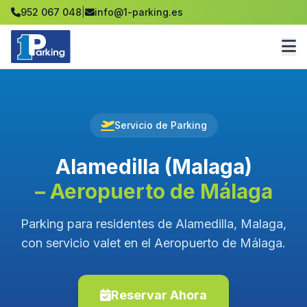
952 067 048
|
info@1-parking.es
Servicio de Parking
Alamedilla (Malaga)
– Aeropuerto de Málaga
Parking para residentes de Alamedilla, Malaga,
con servicio valet en el Aeropuerto de Málaga.
Reservar Ahora