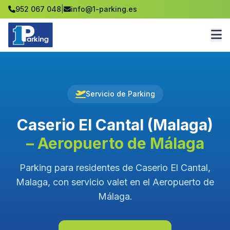
952 067 048
|
info@1-parking.es
Servicio de Parking
Caserio El Cantal (Malaga)
– Aeropuerto de Málaga
Parking para residentes de Caserio El Cantal,
Malaga, con servicio valet en el Aeropuerto de
Málaga.