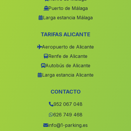
Cazalla de la Sierra
(Malaga)
Puerto de Málaga
Larga estancia Málaga
Duda
(Malaga)
Puerto Alegre
(Malaga)
TARIFAS ALICANTE
Caserios La Boyal
(Malaga)
Aeropuerto de Alicante
Casa La Cazuela
(Malaga)
Renfe de Alicante
Torrihuela
(Malaga)
Autobús de Alicante
Sierra de Yeguas
(Malaga)
Larga estancia Alicante
Cortijada Los Campos
(Malaga)
Cortijada El Camino Real
(Malaga)
CONTACTO
Belmez
(Malaga)
952 067 048
El Castillo de Huarea
(Malaga)
626 749 468
Cortijo San Antonio
(Malaga)
info@1-parking.es