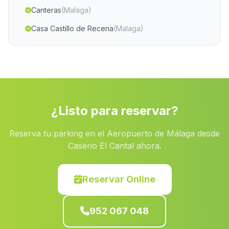
Canteras
(Malaga)
Casa Castillo de Recena
(Malaga)
Caserio La Carrera de la Vina
(Malaga)
Cortijada El Charco del Lobo
(Malaga)
Monte Olivete
(Malaga)
Valdelarco
(Malaga)
¿Listo para reservar?
Campillos
(Malaga)
Reserva tu parking en el Aeropuerto de Málaga desde
Barrio Alcútar
(Malaga)
Caserio El Cantal ahora.
Las Cobatillas
(Malaga)
Casa El Batan
(Malaga)
Reservar Online
Llanos de San Juan
(Malaga)
952 067 048
Bayarque
(Malaga)