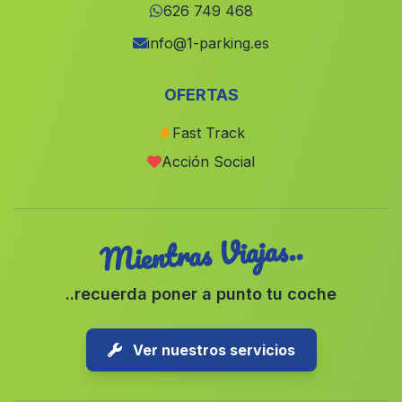
Istan
(Malaga)
626 749 468
Cortijo de Daimuz
(Malaga)
info@1-parking.es
Velez Blanco
(Malaga)
OFERTAS
San Bartolome
(Malaga)
Fast Track
Mecina Tedel
(Malaga)
Acción Social
Cortijada El Pilar y Provincias
(Malaga)
Mientras Viajas..
..recuerda poner a punto tu coche
Ver nuestros servicios