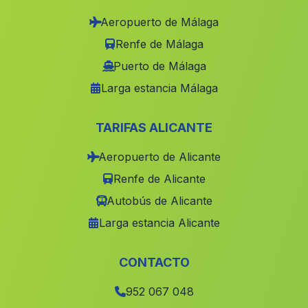
Zambra
(Malaga)
Aeropuerto de Málaga
Caserio Los Olmos
(Malaga)
Renfe de Málaga
Casas Casillas de Valverde
(Malaga)
Puerto de Málaga
Larga estancia Málaga
Caserios La Boyal
(Malaga)
Cortijada El Saltador Bajo
(Malaga)
TARIFAS ALICANTE
Cantillana
(Malaga)
Aeropuerto de Alicante
La Rambla del Banco
(Malaga)
Renfe de Alicante
Cortijada El Algarrobico
(Malaga)
Autobús de Alicante
Ardales
(Malaga)
Larga estancia Alicante
La Fuente
(Malaga)
Marzagon
(Malaga)
CONTACTO
Buenavista
(Malaga)
952 067 048