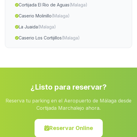
Cortijada El Rio de Aguas
(Malaga)
Caserio Molinillo
(Malaga)
La Juaida
(Malaga)
Caserio Los Cortijillos
(Malaga)
Dehesa
(Malaga)
Cortijada Los Bastianes
(Malaga)
Gil Marques
(Malaga)
Alcolea del Rio
(Malaga)
¿Listo para reservar?
Las Manicas
(Malaga)
Reserva tu parking en el Aeropuerto de Málaga desde
Real Alto
(Malaga)
Cortijada Marchalejo ahora.
Cortijo de Huenes
(Malaga)
La Iruela
(Malaga)
Reservar Online
Casicas
(Malaga)