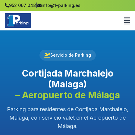
952 067 048
|
info@1-parking.es
Servicio de Parking
Cortijada Marchalejo
(Malaga)
– Aeropuerto de Málaga
Parking para residentes de Cortijada Marchalejo,
Malaga, con servicio valet en el Aeropuerto de
Málaga.