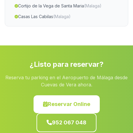
Cortijo de la Vega de Santa Maria
(Malaga)
Casas Las Cabilas
(Malaga)
Caserio Los Caparroses
(Malaga)
Caserio El Carreton
(Malaga)
Barriada Santillana
(Malaga)
Gacia Alto
(Malaga)
¿Listo para reservar?
El Quintanar
(Malaga)
Reserva tu parking en el Aeropuerto de Málaga desde
Caserio La Canada Ancha
(Malaga)
Cuevas de Vera ahora.
Caserio El Botanico
(Malaga)
San Amaro
(Malaga)
Reservar Online
Ponton Alto
(Malaga)
952 067 048
Aulago
(Malaga)