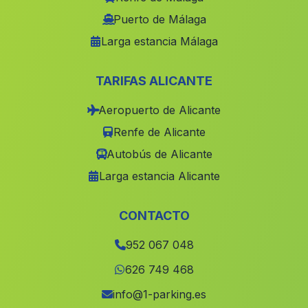
El Palmar de Troya
(Malaga)
Puerto de Málaga
Larga estancia Málaga
Guarroman
(Malaga)
Freila
(Malaga)
TARIFAS ALICANTE
Villaviciosa
(Malaga)
Aeropuerto de Alicante
El Hoyo
(Malaga)
Renfe de Alicante
Casa Torralba
(Malaga)
Autobús de Alicante
Jolúcar
(Malaga)
Larga estancia Alicante
Bonares
(Malaga)
Guadajoz
(Malaga)
CONTACTO
Gafarillos
(Malaga)
952 067 048
Gergal
(Malaga)
626 749 468
Hortichuela
(Malaga)
info@1-parking.es