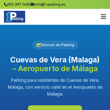
952 067 048
|
info@1-parking.es
Servicio de Parking
Cuevas de Vera (Malaga)
– Aeropuerto de Málaga
Parking para residentes de Cuevas de Vera,
Malaga, con servicio valet en el Aeropuerto de
Málaga.