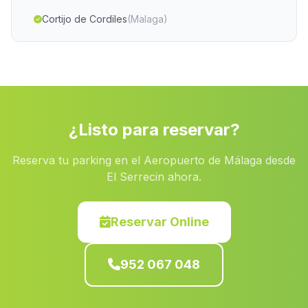
Cortijo de Cordiles
(Malaga)
Casa Llano del Abad
(Malaga)
Santillana
(Malaga)
Palacio del Rey
(Malaga)
Molino de Majaneque
(Malaga)
¿Listo para reservar?
Cortijada El Alberico
(Malaga)
Reserva tu parking en el Aeropuerto de Málaga desde
Albergues Pasada del Palo
(Malaga)
El Serrecin ahora.
Caserio Los Monjos
(Malaga)
Cortijada Nava de San Pedro
(Malaga)
Reservar Online
Los Arenales
(Malaga)
952 067 048
Gil de Olid
(Malaga)
La Lantejuela
(Malaga)