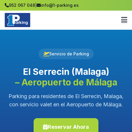
952 067 048
|
info@1-parking.es
Servicio de Parking
El Serrecin (Malaga)
– Aeropuerto de Málaga
Parking para residentes de El Serrecin, Malaga,
con servicio valet en el Aeropuerto de Málaga.
Reservar Ahora