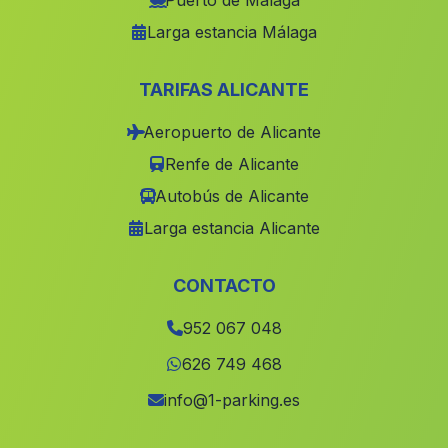
Puerto de Málaga
Larga estancia Málaga
Casa de San Bartolome
(Malaga)
Cortijada El Pocico
(Malaga)
TARIFAS ALICANTE
Barriada La Caleta Guardia
(Malaga)
Aeropuerto de Alicante
Mures
(Malaga)
Renfe de Alicante
Arnilla
(Malaga)
Autobús de Alicante
Alfarnate
(Malaga)
Larga estancia Alicante
Casa Olivar
(Malaga)
Jucaini
(Malaga)
CONTACTO
Cortijada Venta del Baúl
(Malaga)
952 067 048
Caserio Mancheno
(Malaga)
626 749 468
Casas Las Juntas
(Malaga)
info@1-parking.es
Villamanrique
(Malaga)