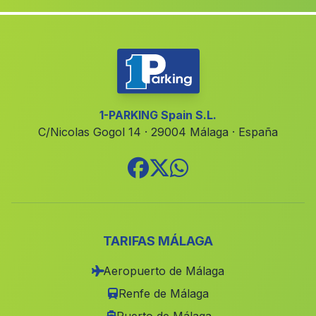
Tunara
(Malaga)
Dali
(Malaga)
Villanueva del Rosario
(Malaga)
La Almedina
(Malaga)
Monda
(Malaga)
1-PARKING Spain S.L.
C/Nicolas Gogol 14 · 29004 Málaga · España
Caserio Patronato
(Malaga)
Los Clementes
(Malaga)
Caserio Los Yesos
(Malaga)
La Mediana
(Malaga)
Caserio La Harinosa
(Malaga)
TARIFAS MÁLAGA
Canete de las Torres
(Malaga)
Aeropuerto de Málaga
Tiena la Baja
(Malaga)
Renfe de Málaga
Cortijo de Mazarra
(Malaga)