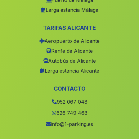
Puerto de Málaga
Larga estancia Málaga
Cortijos de la Bermeja
(Malaga)
Obejo
(Malaga)
TARIFAS ALICANTE
Bollullos
(Malaga)
Aeropuerto de Alicante
Casa de San Bartolome
(Malaga)
Renfe de Alicante
Los Encalmados
(Malaga)
Autobús de Alicante
Villanueva de las Torres
(Malaga)
Larga estancia Alicante
Caserio El Bobar
(Malaga)
Caserio de Lobrosan
(Malaga)
CONTACTO
Los Llanos
(Malaga)
952 067 048
Caserio Castillo Bajo
(Malaga)
626 749 468
Caserio El Donadio
(Malaga)
info@1-parking.es
Cortijo de Cotilfar Alta
(Malaga)