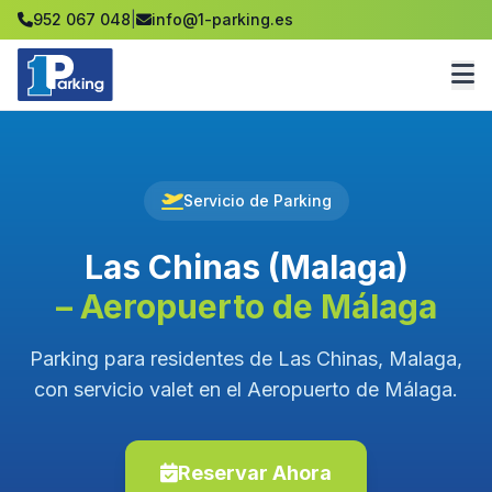
952 067 048
|
info@1-parking.es
Servicio de Parking
Las Chinas (Malaga)
– Aeropuerto de Málaga
Parking para residentes de Las Chinas, Malaga,
con servicio valet en el Aeropuerto de Málaga.
Reservar Ahora