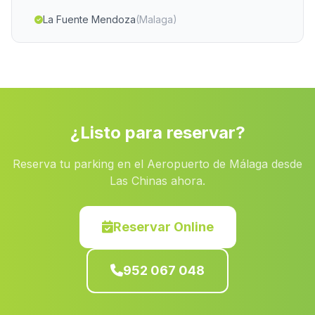
La Fuente Mendoza
(Malaga)
Belerdas
(Malaga)
La Ermita
(Malaga)
La Puebla de Don Fadrique
(Malaga)
Casas Puente del Villar
(Malaga)
¿Listo para reservar?
Los Vicentes
(Malaga)
Reserva tu parking en el Aeropuerto de Málaga desde
Atalbeitar
(Malaga)
Las Chinas ahora.
Caserio Puente Duda
(Malaga)
Caserio Los Carriles
(Malaga)
Reservar Online
Lagunazo
(Malaga)
952 067 048
Caserio El Cerro
(Malaga)
Dolar
(Malaga)