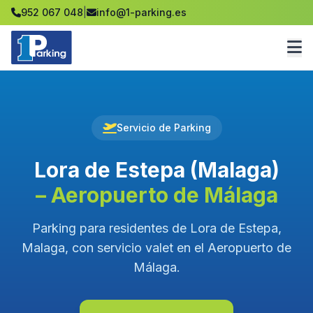
952 067 048
|
info@1-parking.es
Servicio de Parking
Lora de Estepa (Malaga)
– Aeropuerto de Málaga
Parking para residentes de Lora de Estepa,
Malaga, con servicio valet en el Aeropuerto de
Málaga.