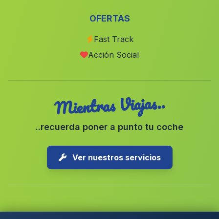
La Muleria
(Malaga)
OFERTAS
Pena Rubia
(Malaga)
Fast Track
Los Santos
(Malaga)
Acción Social
Barrio Cuevas de Rio Baza
(Malaga)
Mientras Viajas..
..recuerda poner a punto tu coche
Ver nuestros servicios
Copyright © 2026 1-Parking Spain S.L. Todos los derechos