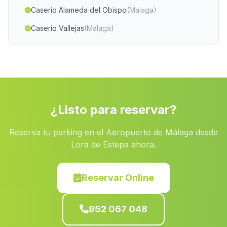
Caserio Alameda del Obispo
(Malaga)
Caserio Vallejas
(Malaga)
Porrosillo
(Malaga)
Casillas de Valverde
(Malaga)
Silillos
(Malaga)
Portugalejo
(Malaga)
¿Listo para reservar?
Caserio La Estacion
(Malaga)
Reserva tu parking en el Aeropuerto de Málaga desde
Caserio La Umbria
(Malaga)
Lora de Estepa ahora.
San Felipe Neri
(Malaga)
Fuente Palmera
(Malaga)
Reservar Online
Albolodúy
(Malaga)
952 067 048
Villalon
(Malaga)