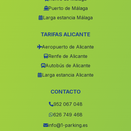
La Piedra de la Sal
(Malaga)
Puerto de Málaga
Larga estancia Málaga
Los Encalmados
(Malaga)
Los Alejos
(Malaga)
TARIFAS ALICANTE
Écija
(Malaga)
Aeropuerto de Alicante
Caserio Carraca
(Malaga)
Renfe de Alicante
Zubia
(Malaga)
Autobús de Alicante
Mondron
(Malaga)
Larga estancia Alicante
Poblado El Coto
(Malaga)
Carchelejo
(Malaga)
CONTACTO
Los Teatinos
(Malaga)
952 067 048
Cortijada El Secano
(Malaga)
626 749 468
Cortijada Las Cunas
(Malaga)
info@1-parking.es