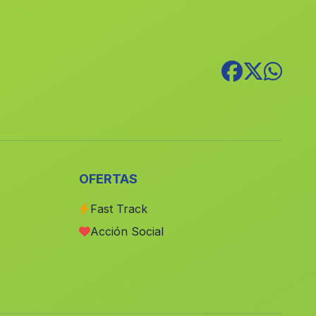
El Rio Grande
(Malaga)
Cortijada de la Alameda
(Malaga)
Tobos
(Malaga)
Canillas de Aceituno
(Malaga)
Caserio Cortijada de Marin
(Malaga)
Los Guindos
(Malaga)
Cortijada Las Ventas
(Malaga)
OFERTAS
La Cazuela
(Malaga)
Fast Track
La Mata de Bolaimi
(Malaga)
Acción Social
Cortijada Cabeza Gorda
(Malaga)
Los Camachos
(Malaga)
Caserio El Cortijo Cuatro Casas
(Malaga)