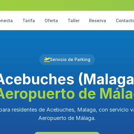
onecta
Tarifa
Oferta
Taller
Reserva
Contact
Servicio de Parking
Acebuches (Malaga
Aeropuerto de Mál
para residentes de Acebuches, Malaga, con servicio va
Aeropuerto de Málaga.