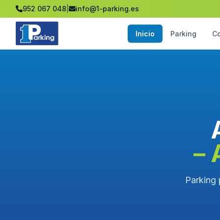
952 067 048
|
info@1-parking.es
Inicio
Parking
C
– 
Parking 