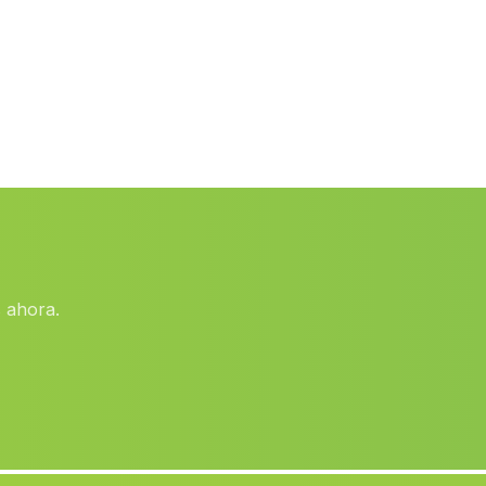
Barriada Las Cuevas Viejas
(Malaga)
Estacion de Vadollano
(Malaga)
Casa Badulla
(Malaga)
Sevilla
(Malaga)
La Barca
(Malaga)
Estacion Quesada
(Malaga)
Cortijada Noniles
(Malaga)
 ahora.
Igualeja
(Malaga)
Adelfar
(Malaga)
Algarmejo
(Malaga)
Huelma
(Malaga)
Almargen
(Malaga)