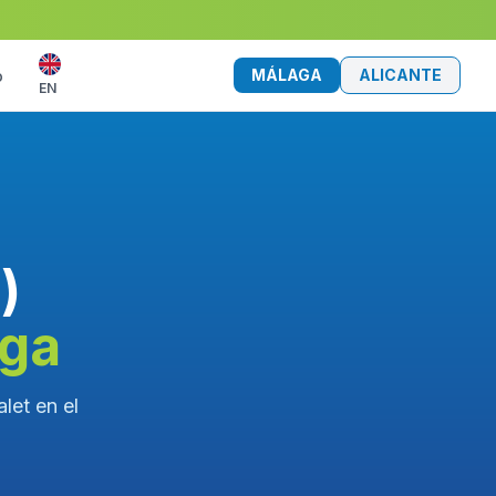
MÁLAGA
ALICANTE
o
EN
)
aga
let en el