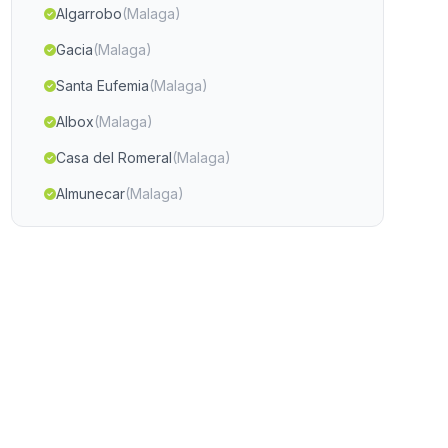
Algarrobo
(Malaga)
Gacia
(Malaga)
Santa Eufemia
(Malaga)
Albox
(Malaga)
Casa del Romeral
(Malaga)
Almunecar
(Malaga)
Las Paletas
(Malaga)
Caserio Gacia
(Malaga)
Barrio de la Vega
(Malaga)
El Rubio
(Malaga)
Barriada El Marraque
(Malaga)
Maireno del Alcor
(Malaga)
Santi Petri
(Malaga)