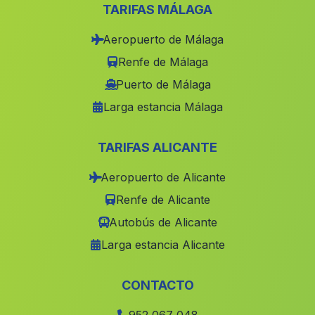
Guadajoz
(Malaga)
TARIFAS MÁLAGA
Cerro Hernando
(Malaga)
Aeropuerto de Málaga
Canillas de Albaida
(Malaga)
Renfe de Málaga
Frailes
(Malaga)
Puerto de Málaga
Larga estancia Málaga
La Caseria
(Malaga)
Casas de Don Juan
(Malaga)
TARIFAS ALICANTE
La Guardia
(Malaga)
Aeropuerto de Alicante
Caserio de Las Nogueras
(Malaga)
Renfe de Alicante
Caserio La Caseria
(Malaga)
Autobús de Alicante
Isabela
(Malaga)
Larga estancia Alicante
Caserio Carraca
(Malaga)
El Hoyo
(Malaga)
CONTACTO
Lanjavar
(Malaga)