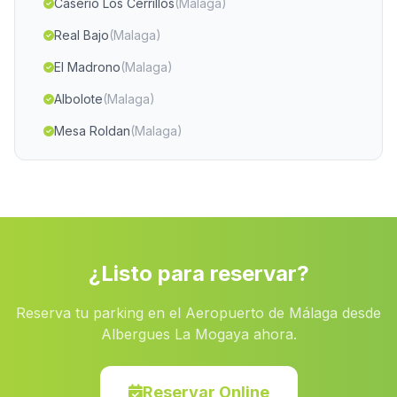
Caserio Los Cerrillos
(Malaga)
Real Bajo
(Malaga)
El Madrono
(Malaga)
Albolote
(Malaga)
Mesa Roldan
(Malaga)
Caserio Madronal
(Malaga)
Cortijo de los Molinos
(Malaga)
Anina
(Malaga)
Cuevas de Gil Baile
(Malaga)
¿Listo para reservar?
El Rubio
(Malaga)
Reserva tu parking en el Aeropuerto de Málaga desde
Calahonda
(Malaga)
Albergues La Mogaya ahora.
Palerna del Rio
(Malaga)
Las Cardonas
(Malaga)
Reservar Online