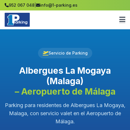
952 067 048
|
info@1-parking.es
Servicio de Parking
Albergues La Mogaya
(Malaga)
– Aeropuerto de Málaga
Parking para residentes de Albergues La Mogaya,
Malaga, con servicio valet en el Aeropuerto de
Málaga.