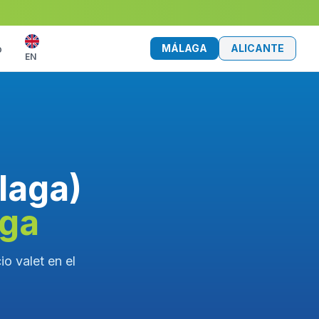
MÁLAGA
ALICANTE
o
EN
laga)
aga
o valet en el