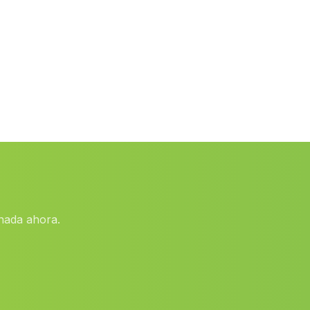
Casas de los Majadales
(Malaga)
Caserio de La Mata Begid
(Malaga)
Dona Mencia
(Malaga)
Cortijada Sopalmo
(Malaga)
Caserio Las Erillas
(Malaga)
Istan
(Malaga)
Caserio Cuevas del Baico
(Malaga)
Chite
(Malaga)
nada ahora.
Los Teatinos
(Malaga)
Humilladero
(Malaga)
Caserio Margen de Abajo
(Malaga)
Canadas de Canepla
(Malaga)