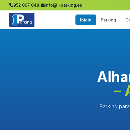
952 067 048
|
info@1-parking.es
Inicio
Parking
C
Alha
– 
Parking para