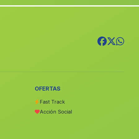
Pulianas
(Malaga)
Mogon
(Malaga)
La Chica Carlota
(Malaga)
Caserio Los Cortijillos
(Malaga)
Hútar
(Malaga)
Barrio El Marchal
(Malaga)
San Carlos
(Malaga)
Villanueva del Rosario
(Malaga)
OFERTAS
La Vega de Aca
(Malaga)
Fast Track
La Canada de San Urbano
(Malaga)
Acción Social
Caserio Barriga
(Malaga)
Cortijo Alpizar
(Malaga)