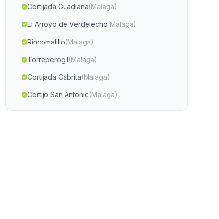
Cortijada Guadiana
(Malaga)
El Arroyo de Verdelecho
(Malaga)
Rincomalillo
(Malaga)
Torreperogil
(Malaga)
Cortijada Cabrita
(Malaga)
Cortijo San Antonio
(Malaga)
Charches
(Malaga)
Bollullos par del Condado
(Malaga)
Rivera Palomar
(Malaga)
Nieles
(Malaga)
Las Pinedas
(Malaga)
Cortijada Las Puertas
(Malaga)
Caserio El Rincon
(Malaga)