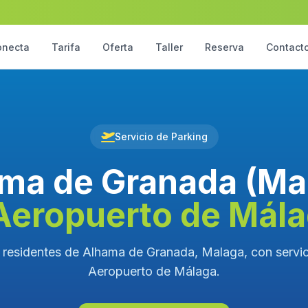
onecta
Tarifa
Oferta
Taller
Reserva
Contact
Servicio de Parking
ma de Granada (Ma
Aeropuerto de Mál
 residentes de Alhama de Granada, Malaga, con servici
Aeropuerto de Málaga.