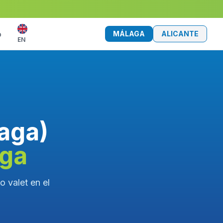
MÁLAGA
ALICANTE
o
EN
aga)
aga
 valet en el