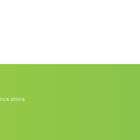
San Vicente
(Malaga)
Eptadelfos
(Malaga)
La Garnatilla
(Malaga)
Fines
(Malaga)
Posadilla
(Malaga)
Caserios Higueral
(Malaga)
Casas La Lancha
(Malaga)
El Cuervo
(Malaga)
enca ahora.
Caserio del Castano
(Malaga)
Cortijada La Laguna
(Malaga)
El Secano
(Malaga)
Minas de las Morras de Cuzna
(Malaga)