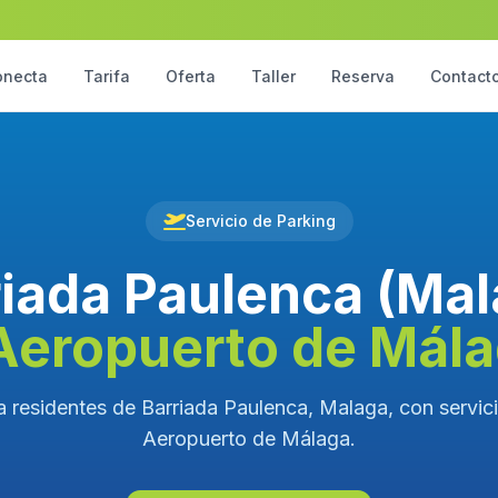
onecta
Tarifa
Oferta
Taller
Reserva
Contact
Servicio de Parking
riada Paulenca (Mal
Aeropuerto de Mál
a residentes de Barriada Paulenca, Malaga, con servicio
Aeropuerto de Málaga.