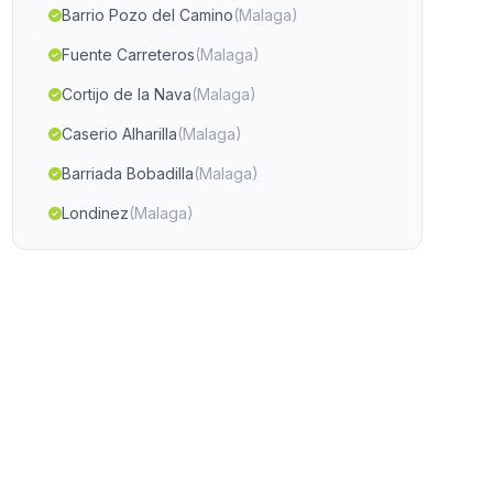
Barrio Pozo del Camino
(Malaga)
Fuente Carreteros
(Malaga)
Cortijo de la Nava
(Malaga)
Caserio Alharilla
(Malaga)
Barriada Bobadilla
(Malaga)
Londinez
(Malaga)
Valencina del Alcor
(Malaga)
Caserio El Bermejo
(Malaga)
Mures
(Malaga)
Cortijada Los Rojas
(Malaga)
Mengibar
(Malaga)
Caserio Huerta del Manco
(Malaga)
Villafranca de Cordoba
(Malaga)