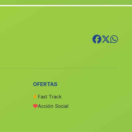
El Cantaro Bajo
(Malaga)
Caserio Alfaiz
(Malaga)
Caserio La Mojonera
(Malaga)
Casa Turumbillo
(Malaga)
Caserio San Bartolome
(Malaga)
Moclin
(Malaga)
Carchel
(Malaga)
Benzou
(Malaga)
OFERTAS
El Barranco de los Lobos
(Malaga)
Fast Track
Cortijos de la Huerta del Manco
(Malaga)
Acción Social
Los Sevillanos
(Malaga)
Caserios La Cruz
(Malaga)