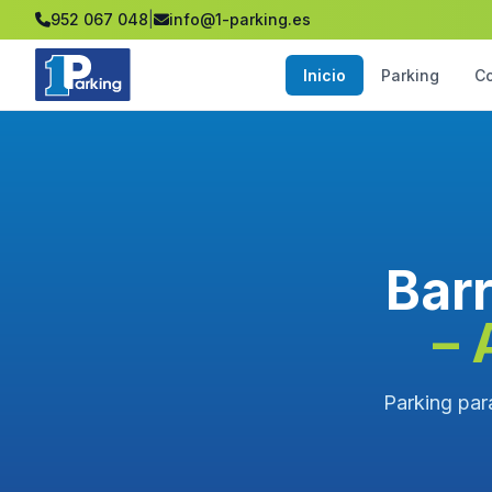
952 067 048
|
info@1-parking.es
Inicio
Parking
C
Bar
– 
Parking par