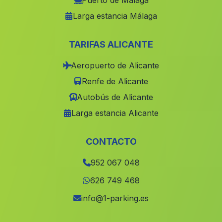
Puerto de Málaga
Larga estancia Málaga
Guillena
(Malaga)
San Leandro
(Malaga)
TARIFAS ALICANTE
Mollina
(Malaga)
Aeropuerto de Alicante
Caserio La Nava
(Malaga)
Renfe de Alicante
Cortijo de los Olivos
(Malaga)
Autobús de Alicante
Los Tonosa
(Malaga)
Larga estancia Alicante
Cortijada Bacor
(Malaga)
Charches
(Malaga)
CONTACTO
El Castillo de Huarea
(Malaga)
952 067 048
Cardenas
(Malaga)
626 749 468
Cortijos La Fresnedilla
(Malaga)
info@1-parking.es
Gabia Grande
(Malaga)