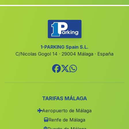
Cazalla
(Malaga)
Barriada El Puente del Rio
(Malaga)
Las Cabreras
(Malaga)
El Majal
(Malaga)
Guadalcazar
(Malaga)
1-PARKING Spain S.L.
C/Nicolas Gogol 14 · 29004 Málaga · España
Cabrerizas
(Malaga)
Cortijada La Mujer
(Malaga)
Caserio Espoliz
(Malaga)
Caserio Los Valverdes
(Malaga)
Los Carmonas
(Malaga)
TARIFAS MÁLAGA
Caserio Calarillo
(Malaga)
Aeropuerto de Málaga
Caserio Los Paredes
(Malaga)
Renfe de Málaga
Rioseco Alto
(Malaga)