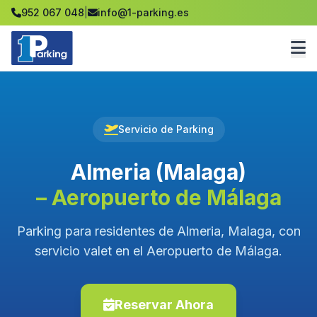
952 067 048
|
info@1-parking.es
Servicio de Parking
Almeria (Malaga)
– Aeropuerto de Málaga
Parking para residentes de Almeria, Malaga, con
servicio valet en el Aeropuerto de Málaga.
Reservar Ahora