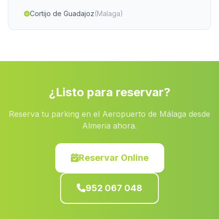
Cortijo de Guadajoz
(Malaga)
Casa de San Carlos
(Malaga)
Cortijo del Alhori
(Malaga)
Arroyos
(Malaga)
Caserio Los Perdigones
(Malaga)
¿Listo para reservar?
La Mesa
(Malaga)
Reserva tu parking en el Aeropuerto de Málaga desde
Casas Loma Vina
(Malaga)
Almeria ahora.
San Fernanando
(Malaga)
Almendro
(Malaga)
Reservar Online
Fuente el Negro
(Malaga)
952 067 048
Caserio Los Manzanos
(Malaga)
Guadiaro
(Malaga)