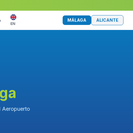
MÁLAGA
ALICANTE
o
EN
aga
el Aeropuerto