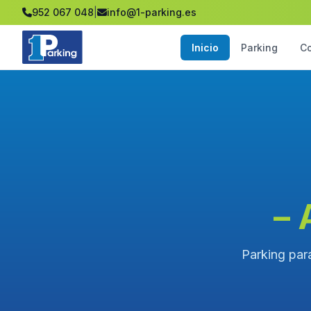
952 067 048
|
info@1-parking.es
Inicio
Parking
C
– 
Parking para