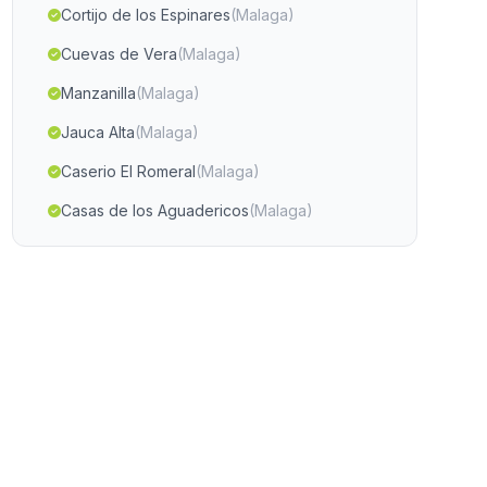
Cortijo de los Espinares
(Malaga)
Cuevas de Vera
(Malaga)
Manzanilla
(Malaga)
Jauca Alta
(Malaga)
Caserio El Romeral
(Malaga)
Casas de los Aguadericos
(Malaga)
Albaladejo
(Malaga)
Almadraba
(Malaga)
Caserio Mogino
(Malaga)
La Canada de Canepla
(Malaga)
Alcútar
(Malaga)
Caserio Venta Cabrera
(Malaga)
Caserio Miraflores
(Malaga)