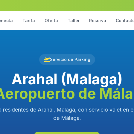
onecta
Tarifa
Oferta
Taller
Reserva
Contact
Servicio de Parking
Arahal (Malaga)
Aeropuerto de Mál
 residentes de Arahal, Malaga, con servicio valet en 
de Málaga.