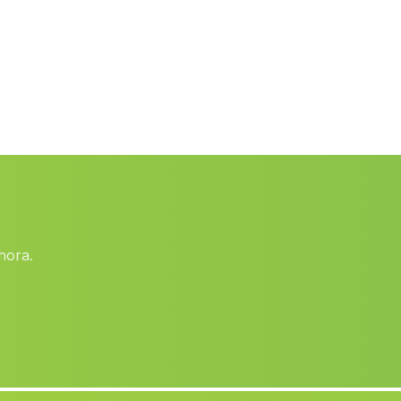
Guijo
(Malaga)
Dolar
(Malaga)
Caserio La Rambla Grande
(Malaga)
Puntales
(Malaga)
El Romerano
(Malaga)
Torregorda
(Malaga)
Caserio Torrecuadros
(Malaga)
hora.
San Silvestre de Guzman
(Malaga)
Caserio El Campillo del Moro
(Malaga)
Caserio Las Canadas de Lizaran
(Malaga)
Cortijada Bacor
(Malaga)
Casa de la Dehesa de Abajo
(Malaga)