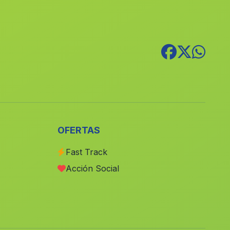
Pinar
(Malaga)
Las Fuentezuelas
(Malaga)
Caserio El Jaral
(Malaga)
Cortijada El Alami
(Malaga)
Canada de la Jara
(Malaga)
Fuente de Piedra
(Malaga)
Ceuta
(Malaga)
OFERTAS
Cortijada Guadiana
(Malaga)
Fast Track
Gil de Olid
(Malaga)
Acción Social
Hacienda de la Soledad
(Malaga)
Nivar
(Malaga)
Yegen
(Malaga)