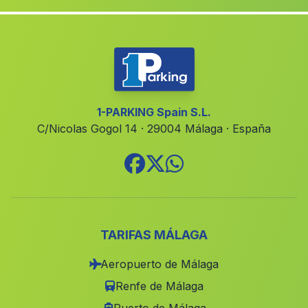
Saleres
(Malaga)
Cortijada Los Agustines
(Malaga)
Casa de Mejina
(Malaga)
Capileira
(Malaga)
Ohanes
(Malaga)
1-PARKING Spain S.L.
C/Nicolas Gogol 14 · 29004 Málaga · España
El Tesoro
(Malaga)
Carchel
(Malaga)
Zorrilla
(Malaga)
Cazalla
(Malaga)
Santaella
(Malaga)
TARIFAS MÁLAGA
Cortijo de Elbenzaide
(Malaga)
Aeropuerto de Málaga
Los Garcias
(Malaga)
Renfe de Málaga
El Águila
(Malaga)