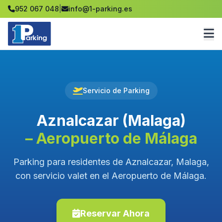
952 067 048
|
info@1-parking.es
Servicio de Parking
Aznalcazar (Malaga)
– Aeropuerto de Málaga
Parking para residentes de Aznalcazar, Malaga,
con servicio valet en el Aeropuerto de Málaga.
Reservar Ahora