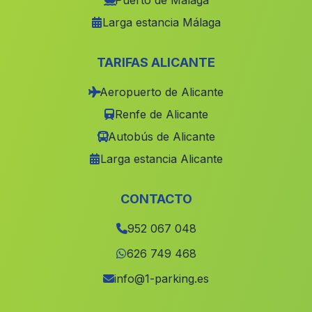
Puerto de Málaga
Larga estancia Málaga
Toya
(Malaga)
Velez de Benaudalla
(Malaga)
TARIFAS ALICANTE
Caserio Dehesilla de Algar
(Malaga)
Aeropuerto de Alicante
Fuente Pinilla
(Malaga)
Renfe de Alicante
Los Barrancos
(Malaga)
Autobús de Alicante
Cortijo Cuevas de Serrano
(Malaga)
Larga estancia Alicante
Caserio El Anchuron
(Malaga)
Pastrana
(Malaga)
CONTACTO
El Hoyo
(Malaga)
952 067 048
Caserio El Puerto
(Malaga)
626 749 468
Haza del Lino
(Malaga)
info@1-parking.es
Venta del Charco
(Malaga)