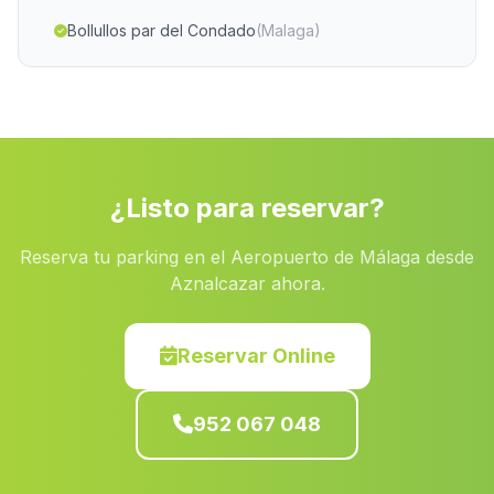
Bollullos par del Condado
(Malaga)
Humilladero
(Malaga)
Caserio Los Majadales
(Malaga)
Alqueria La Pera
(Malaga)
Benadalid
(Malaga)
¿Listo para reservar?
Zagra
(Malaga)
Reserva tu parking en el Aeropuerto de Málaga desde
La Caleta Guardia
(Malaga)
Aznalcazar ahora.
Cortijada El Puntal
(Malaga)
Cortijo Tres Fuentes
(Malaga)
Reservar Online
El Pedrosillo
(Malaga)
952 067 048
El Rio de Aguas
(Malaga)
Caserio Los Centenares
(Malaga)