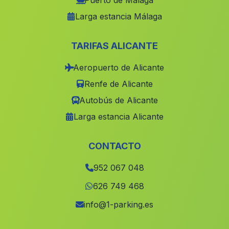
Puerto de Málaga
Larga estancia Málaga
Fuente del Ciervo
(Malaga)
Barrio de la Vega
(Malaga)
TARIFAS ALICANTE
Caserio Centenil
(Malaga)
Aeropuerto de Alicante
Cabezas del Pasto
(Malaga)
Renfe de Alicante
Cortijo de Valdemarin
(Malaga)
Autobús de Alicante
La Agracea
(Malaga)
Larga estancia Alicante
Barriada Barrio Bajo
(Malaga)
Castillo Banos
(Malaga)
CONTACTO
El Cerezo
(Malaga)
952 067 048
Hacienda de la Luz
(Malaga)
626 749 468
Barriada Las Cuevas Viejas
(Malaga)
info@1-parking.es
Albendin
(Malaga)