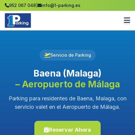
952 067 048
|
info@1-parking.es
Servicio de Parking
Baena (Malaga)
– Aeropuerto de Málaga
Parking para residentes de Baena, Malaga, con
servicio valet en el Aeropuerto de Málaga.
Reservar Ahora