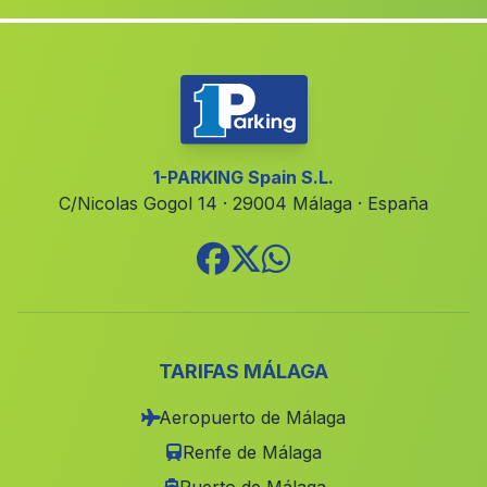
Júbar
(Malaga)
Gabia la Chica
(Malaga)
Huescar
(Malaga)
Arahal
(Malaga)
Cortijada Los Aljibillos
(Malaga)
1-PARKING Spain S.L.
C/Nicolas Gogol 14 · 29004 Málaga · España
Canada de Miralles
(Malaga)
Baena
(Malaga)
Barrio Pozo del Camino
(Malaga)
Gades
(Malaga)
Villanueva de las Torres
(Malaga)
TARIFAS MÁLAGA
El Donadio
(Malaga)
Aeropuerto de Málaga
San Pedro Alcantara
(Malaga)
Renfe de Málaga
Caserio Jaroso
(Malaga)