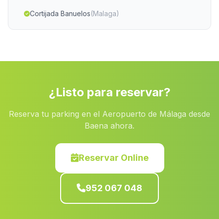
Cortijada Banuelos
(Malaga)
La Tiesa
(Malaga)
Caserio Pozo de los Mozos
(Malaga)
Casas Fresnadilla
(Malaga)
Jauja
(Malaga)
¿Listo para reservar?
Caserio Purche
(Malaga)
Reserva tu parking en el Aeropuerto de Málaga desde
Cortijos La Fresnedilla
(Malaga)
Baena ahora.
Puente Carrera
(Malaga)
El Llano de Don Antonio
(Malaga)
Reservar Online
Felix
(Malaga)
952 067 048
Lomero
(Malaga)
Gil Marquez
(Malaga)