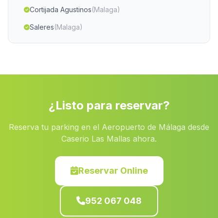
Cortijada Agustinos
(Malaga)
Saleres
(Malaga)
Toril
(Malaga)
El Cumbrero
(Malaga)
Garruchena
(Malaga)
Caserio Onsarres
(Malaga)
¿Listo para reservar?
Puerto de la Laja
(Malaga)
Reserva tu parking en el Aeropuerto de Málaga desde
Caserio El Romeral
(Malaga)
Caserio Las Mallas ahora.
Caserio Gambogaz
(Malaga)
Cortijada Rambla de Juan Manchego
(Malaga)
Reservar Online
Conil de la Frontera
(Malaga)
952 067 048
Bonanza
(Malaga)