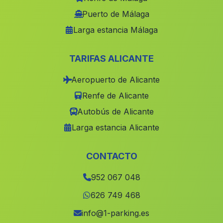
Marraque
(Malaga)
Puerto de Málaga
Larga estancia Málaga
Los Arroyos
(Malaga)
Casa de Torrihuela
(Malaga)
TARIFAS ALICANTE
Parauta
(Malaga)
Aeropuerto de Alicante
Banos de Alicún de las Torres
(Malaga)
Renfe de Alicante
Caserio Marzagon
(Malaga)
Autobús de Alicante
Santa Cruz de Comercio
(Malaga)
Larga estancia Alicante
Vallejas
(Malaga)
Caserio Los Porteros
(Malaga)
CONTACTO
Úbeda
(Malaga)
952 067 048
Punta del Caiman
(Malaga)
626 749 468
Caserio Cortijo del Marques
(Malaga)
info@1-parking.es