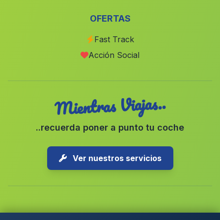
Ocana
(Malaga)
OFERTAS
Varadero
(Malaga)
Fast Track
El Perrunal
(Malaga)
Acción Social
La Alcornocosa
(Malaga)
Mientras Viajas..
..recuerda poner a punto tu coche
Ver nuestros servicios
Copyright © 2026 1-Parking Spain S.L. Todos los derechos