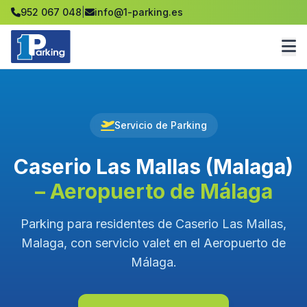
952 067 048
|
info@1-parking.es
Servicio de Parking
Caserio Las Mallas (Malaga)
– Aeropuerto de Málaga
Parking para residentes de Caserio Las Mallas,
Malaga, con servicio valet en el Aeropuerto de
Málaga.