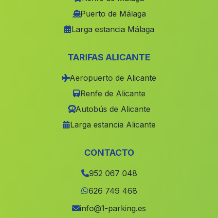
Caserio del Cerezo
(Malaga)
Puerto de Málaga
Larga estancia Málaga
El Cerval
(Malaga)
Cortijada Pedro Ruiz
(Malaga)
TARIFAS ALICANTE
Los Matreros
(Malaga)
Aeropuerto de Alicante
Jimena
(Malaga)
Renfe de Alicante
Espera
(Malaga)
Autobús de Alicante
Beas
(Malaga)
Larga estancia Alicante
Llanos de San Juan
(Malaga)
Santafe
(Malaga)
CONTACTO
Los Merinales
(Malaga)
952 067 048
Casas de la Callera
(Malaga)
626 749 468
Torrox
(Malaga)
info@1-parking.es