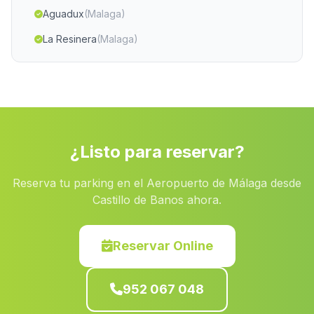
Aguadux
(Malaga)
La Resinera
(Malaga)
La Alcazaba
(Malaga)
Almadraba
(Malaga)
Caserio Vizcantar
(Malaga)
Caserio Guazamara
(Malaga)
¿Listo para reservar?
Martos
(Malaga)
Reserva tu parking en el Aeropuerto de Málaga desde
Castil de Campos
(Malaga)
Castillo de Banos ahora.
Cortijos del Judio
(Malaga)
La Atunara
(Malaga)
Reservar Online
Trigueros
(Malaga)
952 067 048
Canada del Ruido
(Malaga)