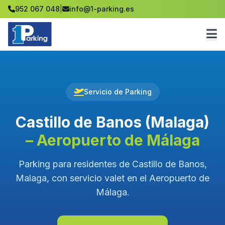
952 067 048
|
info@1-parking.es
Servicio de Parking
Castillo de Banos (Malaga)
– Aeropuerto de Málaga
Parking para residentes de Castillo de Banos,
Malaga, con servicio valet en el Aeropuerto de
Málaga.