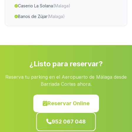
Caserio La Solana
(Malaga)
Banos de Zújar
(Malaga)
Tobaruela
(Malaga)
Casa La Cazuela
(Malaga)
Onitar
(Malaga)
Cortijada Los Chopos
(Malaga)
¿Listo para reservar?
Garrucha
(Malaga)
Reserva tu parking en el Aeropuerto de Málaga desde
Alcala de los Gazules
(Malaga)
Barriada Cortes ahora.
Caserio El Prado
(Malaga)
Cortijada Moncayo
(Malaga)
Reservar Online
Cortijada Los Archillas
(Malaga)
952 067 048
Paymogo
(Malaga)