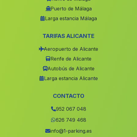
Dondoncilla
(Malaga)
Puerto de Málaga
Larga estancia Málaga
Alameda del Obispo
(Malaga)
Gelves
(Malaga)
TARIFAS ALICANTE
Caserio Fuente Nueva
(Malaga)
Aeropuerto de Alicante
Tharsis Minas
(Malaga)
Renfe de Alicante
Valsequillo
(Malaga)
Autobús de Alicante
Cuevecillas
(Malaga)
Larga estancia Alicante
Cufria
(Malaga)
Barriada La Caleta Guardia
(Malaga)
CONTACTO
Casa Mures
(Malaga)
952 067 048
Huercal Overa
(Malaga)
626 749 468
Cortijada El Pilar y Provincias
(Malaga)
info@1-parking.es