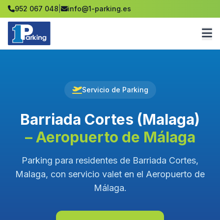
952 067 048
|
info@1-parking.es
Servicio de Parking
Barriada Cortes (Malaga)
– Aeropuerto de Málaga
Parking para residentes de Barriada Cortes,
Malaga, con servicio valet en el Aeropuerto de
Málaga.