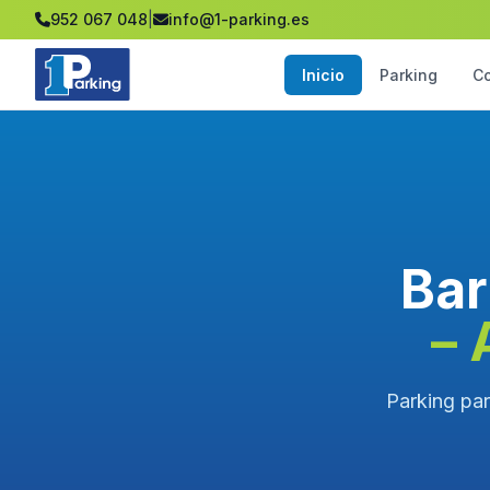
952 067 048
|
info@1-parking.es
Inicio
Parking
C
Bar
– 
Parking par