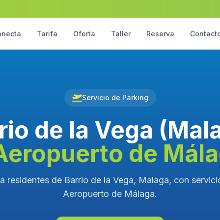
onecta
Tarifa
Oferta
Taller
Reserva
Contact
Servicio de Parking
rio de la Vega (Mal
Aeropuerto de Mál
a residentes de Barrio de la Vega, Malaga, con servicio
Aeropuerto de Málaga.