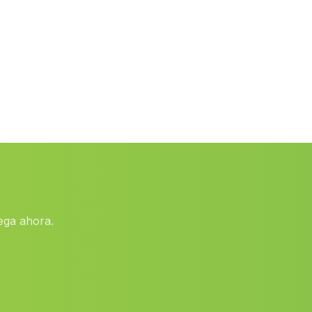
Cabrita
(Malaga)
Caserios Santa Marina
(Malaga)
Caserio La Acifria
(Malaga)
Llano de la Mata
(Malaga)
El Calabacino
(Malaga)
Coria del Rio
(Malaga)
Venta Micena
(Malaga)
Caserio Bogas
(Malaga)
ega ahora.
Laujar de Andarax
(Malaga)
El Judio
(Malaga)
Casa Brunel Alto
(Malaga)
Hoya
(Malaga)