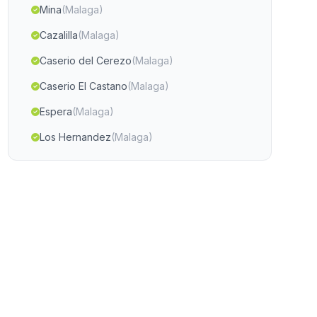
Mina
(Malaga)
Cazalilla
(Malaga)
Caserio del Cerezo
(Malaga)
Caserio El Castano
(Malaga)
Espera
(Malaga)
Los Hernandez
(Malaga)
Calahonda
(Malaga)
El Molinillo
(Malaga)
Venta de la Salud
(Malaga)
Santiago
(Malaga)
Cortijada El Quintanar
(Malaga)
El Pozo del Esparto
(Malaga)
El Cortijo Real
(Malaga)