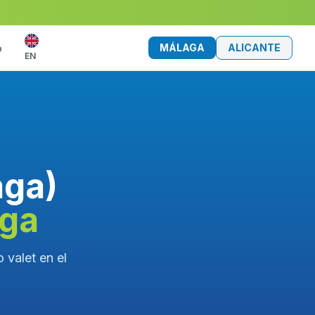
MÁLAGA
ALICANTE
o
EN
aga)
aga
 valet en el