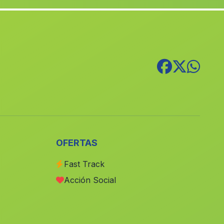
Gil Marques
(Malaga)
Cortijillos de Campocamara
(Malaga)
Caserio Marimingo
(Malaga)
El Parrizoso
(Malaga)
Casas Chilluevar Vieja
(Malaga)
Cortijada El Barranco de las Minas
(Malaga)
El Repilado
(Malaga)
El Remolino
(Malaga)
OFERTAS
Arenas
(Malaga)
Fast Track
Mesa Roldan
(Malaga)
Acción Social
Cortijada El Realengo
(Malaga)
Rio Miel
(Malaga)