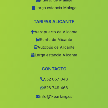
Puerto de Málaga
Larga estancia Málaga
Benahadux
(Malaga)
Fuente de Oro
(Malaga)
TARIFAS ALICANTE
Trujillo
(Malaga)
Aeropuerto de Alicante
Caserio de Caurilla
(Malaga)
Renfe de Alicante
Cortijo del Aguadero
(Malaga)
Autobús de Alicante
Cortijada de Bodurria
(Malaga)
Larga estancia Alicante
Tolox
(Malaga)
Casa de la Higueruela
(Malaga)
CONTACTO
El Campillo del Moro
(Malaga)
952 067 048
Valdelacanal
(Malaga)
626 749 468
Las Balrotas
(Malaga)
info@1-parking.es
Villaralto
(Malaga)