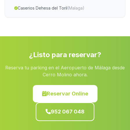
Caserios Dehesa del Toril
(Malaga)
Torralba
(Malaga)
La Soledad
(Malaga)
Linares de la Sierra
(Malaga)
Aguilar
(Malaga)
¿Listo para reservar?
Caserio Las Mallas
(Malaga)
Reserva tu parking en el Aeropuerto de Málaga desde
Búcor
(Malaga)
Cerro Molino ahora.
Lobres
(Malaga)
Caserio Rubiales
(Malaga)
Reservar Online
Caserio Cela
(Malaga)
952 067 048
Cortijada Noniles
(Malaga)
Los Nietos
(Malaga)