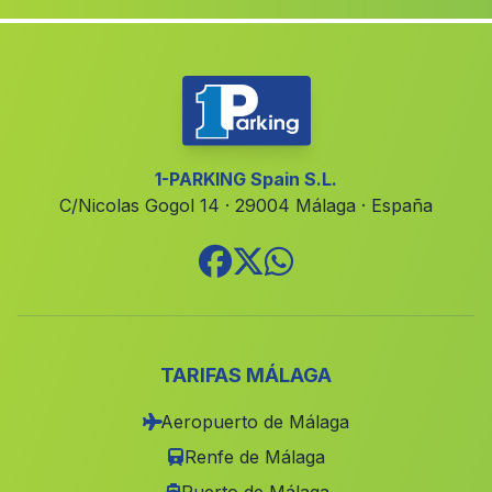
La Guardia de Jaen
(Malaga)
Santa Olalla
(Malaga)
Caserio Huit
(Malaga)
Chilluevar
(Malaga)
Cartaya
(Malaga)
1-PARKING Spain S.L.
C/Nicolas Gogol 14 · 29004 Málaga · España
Canada de Miralles
(Malaga)
Almayate Bajo
(Malaga)
Caserio Canada del Senor
(Malaga)
Horticuela
(Malaga)
Estacion de Quesada
(Malaga)
TARIFAS MÁLAGA
Cortijada de Marin
(Malaga)
Aeropuerto de Málaga
Anina
(Malaga)
Renfe de Málaga
Tujena
(Malaga)