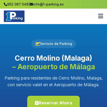
952 067 048
|
info@1-parking.es
Servicio de Parking
Cerro Molino (Malaga)
– Aeropuerto de Málaga
Parking para residentes de Cerro Molino, Malaga,
con servicio valet en el Aeropuerto de Málaga.
Reservar Ahora