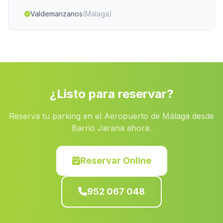
Valdemanzanos
(Malaga)
Torres
(Malaga)
Motril
(Malaga)
Los Rodriguez
(Malaga)
Alora
(Malaga)
¿Listo para reservar?
Caserio La Garganta
(Malaga)
Reserva tu parking en el Aeropuerto de Málaga desde
Cortijo de Terri
(Malaga)
Barrio Jarana ahora.
Belerma
(Malaga)
Prado del Rey
(Malaga)
Reservar Online
Bacor
(Malaga)
952 067 048
Vega de San Miguel
(Malaga)
Sotogordo
(Malaga)