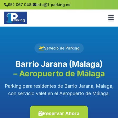
952 067 048
|
info@1-parking.es
Servicio de Parking
Barrio Jarana (Malaga)
– Aeropuerto de Málaga
Parking para residentes de Barrio Jarana, Malaga,
con servicio valet en el Aeropuerto de Málaga.
Reservar Ahora