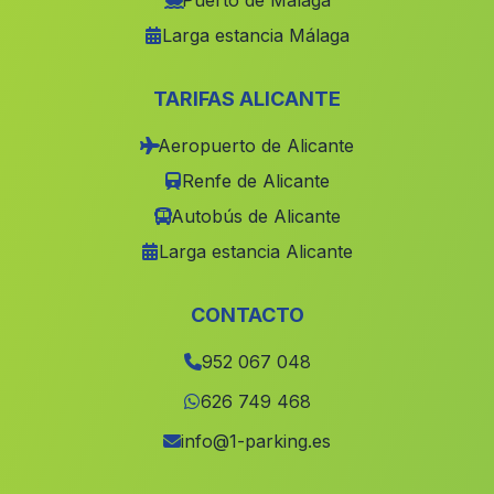
Puerto de Málaga
Larga estancia Málaga
Escacena del Campo
(Malaga)
Caserios Navahonda
(Malaga)
TARIFAS ALICANTE
Corterrangel
(Malaga)
Aeropuerto de Alicante
La Guardia
(Malaga)
Renfe de Alicante
Cabriles
(Malaga)
Autobús de Alicante
Viznar
(Malaga)
Larga estancia Alicante
Caserios Ventosilla
(Malaga)
La Brena
(Malaga)
CONTACTO
Villanueva del Rosario
(Malaga)
952 067 048
Piconcillo
(Malaga)
626 749 468
Caserio Guadalupe
(Malaga)
info@1-parking.es
Caserio Aguaderico de Rubio
(Malaga)