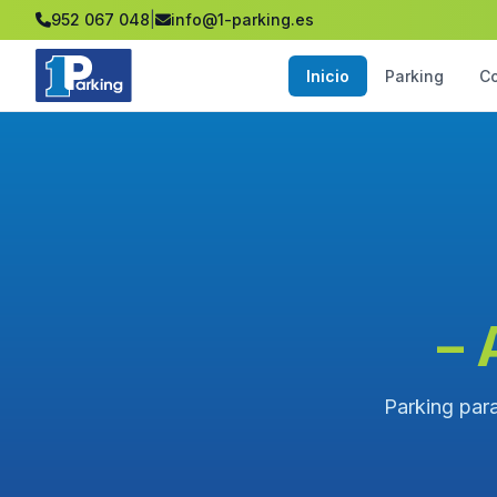
952 067 048
|
info@1-parking.es
Inicio
Parking
C
– 
Parking para