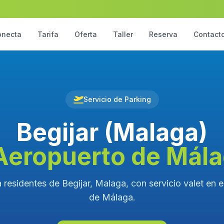
onecta
Tarifa
Oferta
Taller
Reserva
Contact
Servicio de Parking
Begijar (Malaga)
Aeropuerto de Mál
 residentes de Begijar, Malaga, con servicio valet en 
de Málaga.