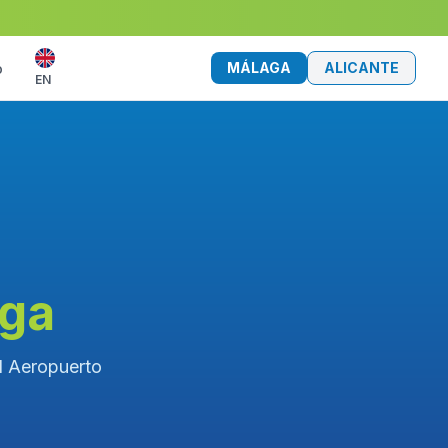
MÁLAGA
ALICANTE
o
EN
aga
el Aeropuerto