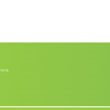
El Loreto
(Malaga)
Cortijada El Albarico
(Malaga)
Mazagon
(Malaga)
El Hacho
(Malaga)
Caserio Porto Carrero
(Malaga)
Tariquejo
(Malaga)
Cortijada Los Marmoles
(Malaga)
hora.
La Tia Lucia
(Malaga)
Lo de la Vieja
(Malaga)
Barrio Los Casimiros
(Malaga)
Los Pipaces
(Malaga)
Fondon
(Malaga)