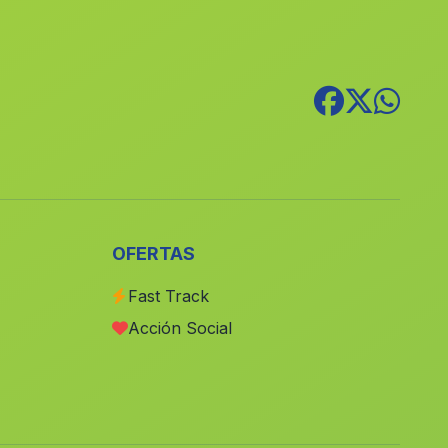
Caserio Cantarilla
(Malaga)
Caserio Hacienda de la Luz
(Malaga)
Estacion de Purchena
(Malaga)
Ventorro Negro
(Malaga)
La Mujer
(Malaga)
Caserio Partido de Resina
(Malaga)
La Estacion de Dona Maria Ocana
(Malaga)
OFERTAS
Lentegi
(Malaga)
Fast Track
Quadix
(Malaga)
Acción Social
Los Carballos
(Malaga)
Casa Turumbillo
(Malaga)
Fuente Leiva
(Malaga)