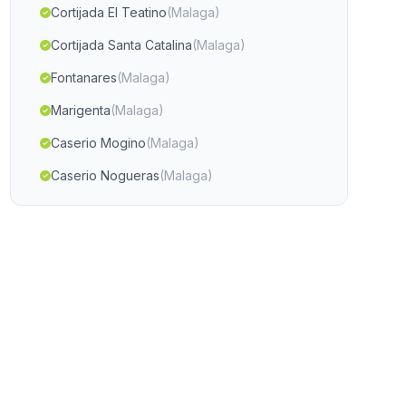
Cortijada El Teatino
(Malaga)
Cortijada Santa Catalina
(Malaga)
Fontanares
(Malaga)
Marigenta
(Malaga)
Caserio Mogino
(Malaga)
Caserio Nogueras
(Malaga)
Cortijada Nava del Rico
(Malaga)
Alcudia
(Malaga)
Acebuchal
(Malaga)
Las Abiertas
(Malaga)
Cortijo de los Izquierdos
(Malaga)
Rio Miel
(Malaga)
Gojayar
(Malaga)