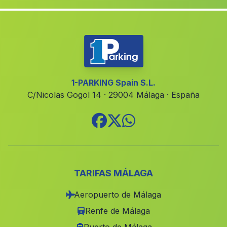
Casicas
(Malaga)
Los Gallardos
(Malaga)
Caserio Canela
(Malaga)
Banos de Zújar
(Malaga)
Cajis
(Malaga)
1-PARKING Spain S.L.
C/Nicolas Gogol 14 · 29004 Málaga · España
El Altico
(Malaga)
Santiago de Calatrava
(Malaga)
Postigo
(Malaga)
Santa Teresa
(Malaga)
San Martin
(Malaga)
TARIFAS MÁLAGA
Caserio El Carrascal
(Malaga)
Aeropuerto de Málaga
Puerto Lucia
(Malaga)
Renfe de Málaga
Aljibillos
(Malaga)