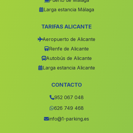
Puerto de Málaga
Larga estancia Málaga
Fontanares
(Malaga)
Caserio El Arroyo Aceituno
(Malaga)
TARIFAS ALICANTE
Casas Pedrerias
(Malaga)
Aeropuerto de Alicante
Santa Olalla de Cala
(Malaga)
Renfe de Alicante
Matian
(Malaga)
Autobús de Alicante
Fuente Palacios
(Malaga)
Larga estancia Alicante
Turrillas
(Malaga)
El Guijillo
(Malaga)
CONTACTO
Gor
(Malaga)
952 067 048
Cortijada Sierrezuela
(Malaga)
626 749 468
Caserio El Puntal
(Malaga)
info@1-parking.es
Cortijada El Barranco de los Lobos
(Malaga)