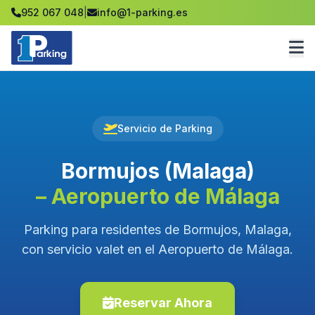
952 067 048
|
info@1-parking.es
Servicio de Parking
Bormujos (Malaga)
– Aeropuerto de Málaga
Parking para residentes de Bormujos, Malaga,
con servicio valet en el Aeropuerto de Málaga.
Reservar Ahora