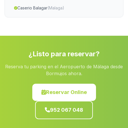
Caserio Balagar
(Malaga)
La Carrasca
(Malaga)
Caserio Los Teatinos
(Malaga)
Tinadao
(Malaga)
Algar
(Malaga)
¿Listo para reservar?
Caserio El Chaparral Alto
(Malaga)
Reserva tu parking en el Aeropuerto de Málaga desde
Villanueva de Tapia
(Malaga)
Bormujos ahora.
Caserio Los Utreras
(Malaga)
Guadahornillos
(Malaga)
Reservar Online
Cuevas del Campo
(Malaga)
952 067 048
Caserio Los Graneros de Abajo
(Malaga)
Estacion de Cabra del Santo Cristo
(Malaga)