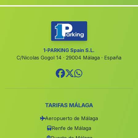
Caserio Corral Rubio
(Malaga)
Ponton Bajo
(Malaga)
Fuensanta de Martos
(Malaga)
Alharilla
(Malaga)
Caserio Alfaiz
(Malaga)
1-PARKING Spain S.L.
C/Nicolas Gogol 14 · 29004 Málaga · España
Castala
(Malaga)
Caserio El Convoy
(Malaga)
Pujerra
(Malaga)
Caserio Rambla de la Teja
(Malaga)
Las Gorgollitas
(Malaga)
TARIFAS MÁLAGA
Villanueva de la Reina
(Malaga)
Aeropuerto de Málaga
Barriada Morche
(Malaga)
Renfe de Málaga
Guarroman
(Malaga)