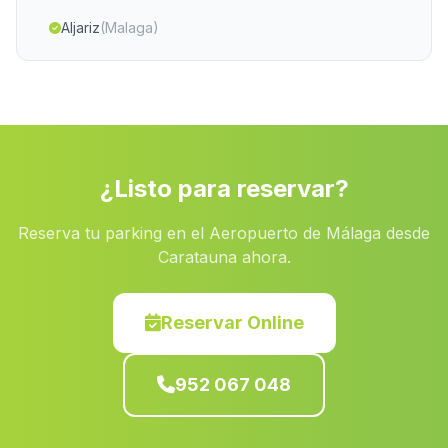
Aljariz
(Malaga)
Los Algarbes
(Malaga)
Fornes
(Malaga)
Villafranca Los Palacios
(Malaga)
Caserio Poyotello
(Malaga)
¿Listo para reservar?
Cortijada Los Charcones
(Malaga)
Reserva tu parking en el Aeropuerto de Málaga desde
Dona Aldonza
(Malaga)
Caratauna ahora.
Los Rodriguez
(Malaga)
Pinos del Valle
(Malaga)
Reservar Online
Estacion de San Bartolome de la Torre
(Malaga)
952 067 048
Caserio Canada de Maiblasco
(Malaga)
Guadabraz
(Malaga)