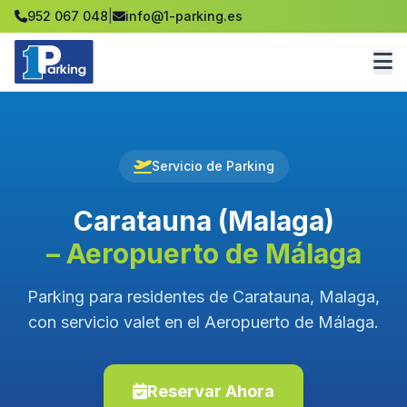
952 067 048
|
info@1-parking.es
Servicio de Parking
Caratauna (Malaga)
– Aeropuerto de Málaga
Parking para residentes de Caratauna, Malaga,
con servicio valet en el Aeropuerto de Málaga.
Reservar Ahora