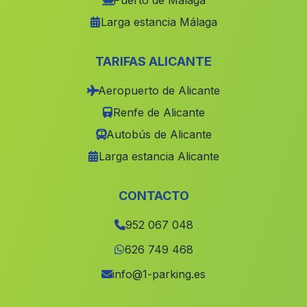
Puerto de Málaga
Larga estancia Málaga
Canada de Fuente Santa
(Malaga)
El Campillo de Rodalquilar
(Malaga)
TARIFAS ALICANTE
Cherin
(Malaga)
Aeropuerto de Alicante
Bobadilla
(Malaga)
Renfe de Alicante
Onsares
(Malaga)
Autobús de Alicante
Villaluenga del Rosario
(Malaga)
Larga estancia Alicante
Los Izquierdos
(Malaga)
Casas Las Higueras
(Malaga)
CONTACTO
Ferreirola
(Malaga)
952 067 048
Cortijo del Madronal
(Malaga)
626 749 468
Huesa
(Malaga)
info@1-parking.es
Dona Maria Ocana
(Malaga)