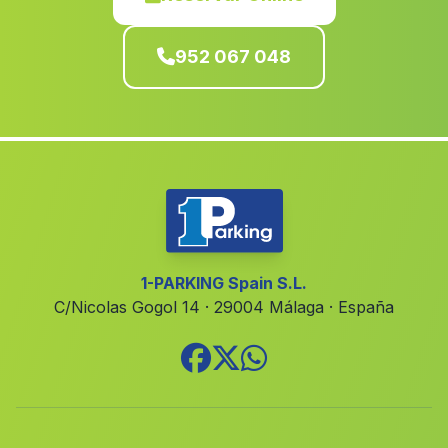
Gorafe
(Malaga)
952 067 048
Cortijada El Pilar y Providenias
(Malaga)
Charcon
(Malaga)
Yunquera
(Malaga)
Torreblanca de los Canos
(Malaga)
Purchena
(Malaga)
Belalcazar
(Malaga)
Rio Miel
(Malaga)
1-PARKING Spain S.L.
C/Nicolas Gogol 14 · 29004 Málaga · España
Caserio Jaroso
(Malaga)
Alosno
(Malaga)
Sillero
(Malaga)
Montecorto
(Malaga)