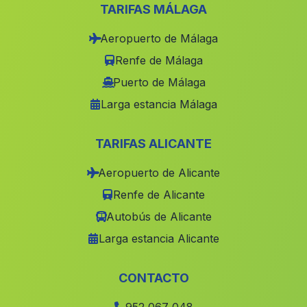
Dona Ana
(Malaga)
TARIFAS MÁLAGA
Cortijo de Daimuz
(Malaga)
Aeropuerto de Málaga
Cortijada La Romera
(Malaga)
Renfe de Málaga
Aljariz
(Malaga)
Puerto de Málaga
Larga estancia Málaga
Huertos de Medialegua
(Malaga)
La Boquera
(Malaga)
TARIFAS ALICANTE
Camporredondo
(Malaga)
Aeropuerto de Alicante
Casilla de Huerta de Naquer
(Malaga)
Renfe de Alicante
Cantoria
(Malaga)
Autobús de Alicante
Prados de Armijo
(Malaga)
Larga estancia Alicante
Casa de las Tablas
(Malaga)
Caserio Huenes
(Malaga)
CONTACTO
Caserios de Riofrio
(Malaga)