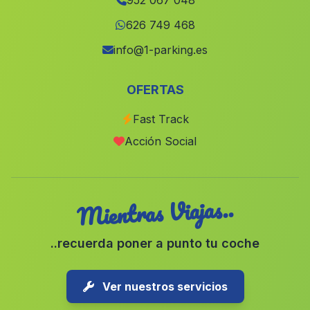
952 067 048
Hirmes
(Malaga)
626 749 468
Caserios Los Tercios
(Malaga)
info@1-parking.es
Zurgena
(Malaga)
OFERTAS
Cortijo de Cherin
(Malaga)
Fast Track
Gacia Alto
(Malaga)
Acción Social
Montealegre Alto
(Malaga)
Mientras Viajas..
..recuerda poner a punto tu coche
Ver nuestros servicios