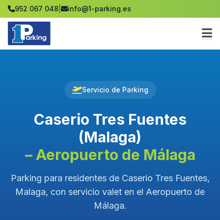
952 067 048
|
info@1-parking.es
Servicio de Parking
Caserio Tres Fuentes
(Malaga)
– Aeropuerto de Málaga
Parking para residentes de Caserio Tres Fuentes,
Malaga, con servicio valet en el Aeropuerto de
Málaga.