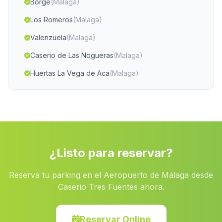
Borge
(Malaga)
Los Romeros
(Malaga)
Valenzuela
(Malaga)
Caserio de Las Nogueras
(Malaga)
Huertas La Vega de Aca
(Malaga)
Fuente Carreteros
(Malaga)
Caserio Los Montoros
(Malaga)
Cantillana
(Malaga)
Casa Dehesa de Guadiana
(Malaga)
¿Listo para reservar?
Benahadur
(Malaga)
Reserva tu parking en el Aeropuerto de Málaga desde
Caserio Polvillar
(Malaga)
Caserio Tres Fuentes ahora.
Albolodúy
(Malaga)
Fontanar
(Malaga)
Reservar Online