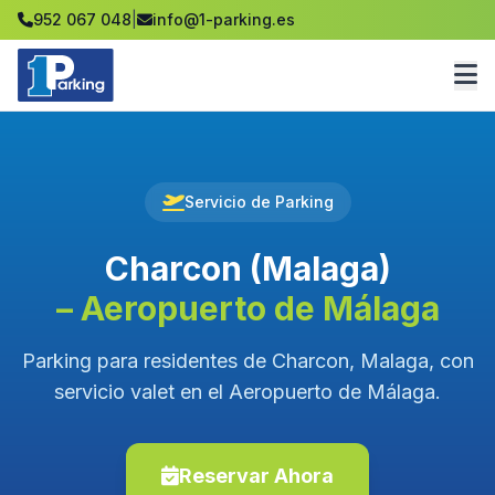
952 067 048
|
info@1-parking.es
Servicio de Parking
Charcon (Malaga)
– Aeropuerto de Málaga
Parking para residentes de Charcon, Malaga, con
servicio valet en el Aeropuerto de Málaga.
Reservar Ahora