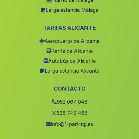
Puerto de Málaga
Larga estancia Málaga
Huerta del Manco
(Malaga)
Caserio La Jamula
(Malaga)
TARIFAS ALICANTE
Caserios Magdalena de Castro
(Malaga)
Aeropuerto de Alicante
La Hojilla
(Malaga)
Renfe de Alicante
Sierra de Yeguas
(Malaga)
Autobús de Alicante
Torrox
(Malaga)
Larga estancia Alicante
Sabiote
(Malaga)
El Rodon
(Malaga)
CONTACTO
Atalbeitar
(Malaga)
952 067 048
Lo de la Vieja
(Malaga)
626 749 468
La Caba
(Malaga)
info@1-parking.es
Fuente Nueva
(Malaga)