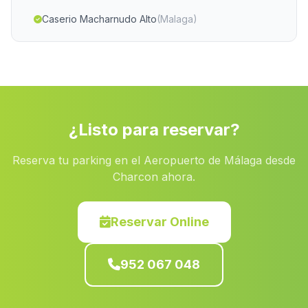
Caserio Macharnudo Alto
(Malaga)
Torviscon
(Malaga)
Casas Cuevas de Gil Bailde
(Malaga)
Arenales y Sevilleja
(Malaga)
Las Paletas
(Malaga)
¿Listo para reservar?
Bodurria
(Malaga)
Reserva tu parking en el Aeropuerto de Málaga desde
Caserio Estacar de la Duquesa
(Malaga)
Charcon ahora.
La Parrilla
(Malaga)
Estacion de Gorafe
(Malaga)
Reservar Online
Belerdas
(Malaga)
952 067 048
Caserio El Marchal
(Malaga)
Cortijada de Torre de Marimartin
(Malaga)