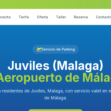
onecta
Tarifa
Oferta
Taller
Reserva
Contact
Servicio de Parking
Juviles (Malaga)
Aeropuerto de Mál
 residentes de Juviles, Malaga, con servicio valet en 
de Málaga.