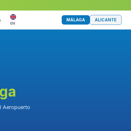
MÁLAGA
ALICANTE
o
EN
aga
el Aeropuerto