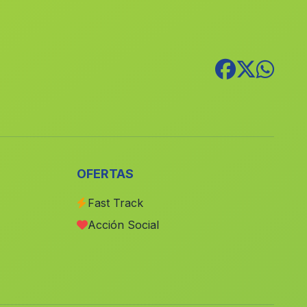
La Carrera de la Vina
(Malaga)
Badolatosa
(Malaga)
Carramaiza
(Malaga)
Casas La Tiesa
(Malaga)
La Zarza
(Malaga)
Mizala
(Malaga)
El Fonte
(Malaga)
OFERTAS
Benizalon
(Malaga)
Fast Track
Almuedano
(Malaga)
Acción Social
Caserio El Madrono
(Malaga)
Monturque
(Malaga)
La Garnatilla
(Malaga)