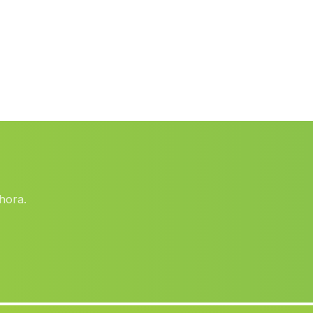
Caserio Valenzuela
(Malaga)
Los Vados
(Malaga)
Cortijo de la Nava
(Malaga)
San Juan de Aznalfarache
(Malaga)
Santaella
(Malaga)
El Pardo
(Malaga)
Penalosa
(Malaga)
hora.
Caserios Las Delicias
(Malaga)
Olivares
(Malaga)
Caserio Hoya
(Malaga)
Urcal
(Malaga)
Caserios Pelagatos
(Malaga)