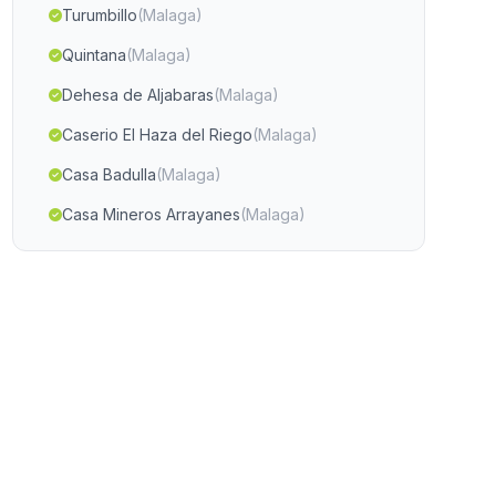
Turumbillo
(Malaga)
Quintana
(Malaga)
Dehesa de Aljabaras
(Malaga)
Caserio El Haza del Riego
(Malaga)
Casa Badulla
(Malaga)
Casa Mineros Arrayanes
(Malaga)
El Barranco del Caballar
(Malaga)
Cortijo del Zarzalar
(Malaga)
Alcala
(Malaga)
Caserio Burjulú
(Malaga)
Corrumbela
(Malaga)
Casas Ranera
(Malaga)
Obejo
(Malaga)