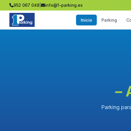
952 067 048
|
info@1-parking.es
Inicio
Parking
C
– 
Parking para