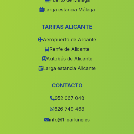
Puerto de Málaga
Larga estancia Málaga
Caserio La Harinosa
(Malaga)
Puebla del Rio
(Malaga)
TARIFAS ALICANTE
Cuevas de Luna
(Malaga)
Aeropuerto de Alicante
Canada de la Cierva
(Malaga)
Renfe de Alicante
Villaricos
(Malaga)
Autobús de Alicante
Cortijada La Alameda
(Malaga)
Larga estancia Alicante
Caserios El Campillo
(Malaga)
Olivares
(Malaga)
CONTACTO
Las Arenas
(Malaga)
952 067 048
Casas Cazalla
(Malaga)
626 749 468
Los Ruedos
(Malaga)
info@1-parking.es
Real Bajo
(Malaga)