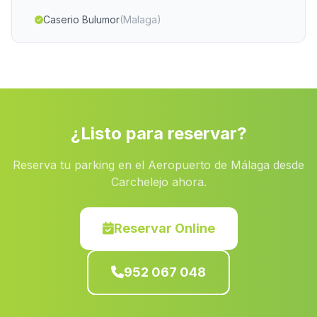
Caserio Bulumor
(Malaga)
Higueral
(Malaga)
Garrucha
(Malaga)
Caserio Joluque
(Malaga)
Cortijada La Gelibra
(Malaga)
¿Listo para reservar?
Los Aljibillos
(Malaga)
Reserva tu parking en el Aeropuerto de Málaga desde
Rambla Seca
(Malaga)
Carchelejo ahora.
El Cantaro Bajo
(Malaga)
Horticuela
(Malaga)
Reservar Online
Barriada Estacion de Illora
(Malaga)
952 067 048
Santa Matilde
(Malaga)
Valdelacanal
(Malaga)