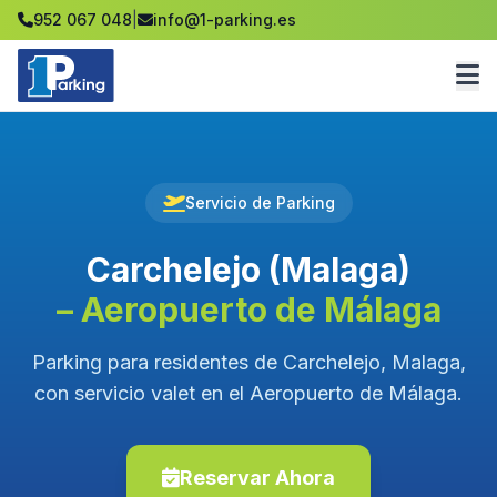
952 067 048
|
info@1-parking.es
Servicio de Parking
Carchelejo (Malaga)
– Aeropuerto de Málaga
Parking para residentes de Carchelejo, Malaga,
con servicio valet en el Aeropuerto de Málaga.
Reservar Ahora