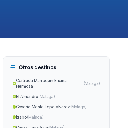
Otros destinos
Cortijada Marroquin Encina
(Malaga)
Hermosa
El Almendro
(Malaga)
Caserio Monte Lope Alvarez
(Malaga)
Ítrabo
(Malaga)
Casas Loma Vina
(Malaga)