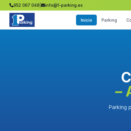
952 067 048
|
info@1-parking.es
Inicio
Parking
C
C
– 
Parking p