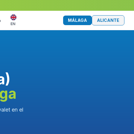
MÁLAGA
ALICANTE
o
EN
a)
aga
alet en el