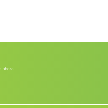
Caserio Porto Carrero
(Malaga)
Venta
(Malaga)
Torrecillas
(Malaga)
Caserio Atalaya
(Malaga)
La Iglesia
(Malaga)
Colonia
(Malaga)
Caserio Mascote
(Malaga)
Encinosola
(Malaga)
e ahora.
Zafarraya
(Malaga)
Los Algarbes
(Malaga)
Benaojan
(Malaga)
Herrer
(Malaga)