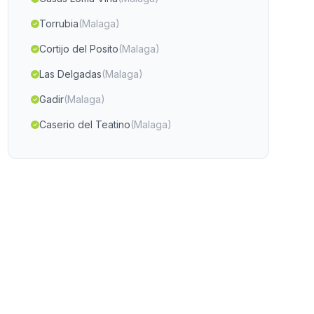
Torrubia
(Malaga)
Cortijo del Posito
(Malaga)
Las Delgadas
(Malaga)
Gadir
(Malaga)
Caserio del Teatino
(Malaga)
Cortijada Los Almendros
(Malaga)
Caserio El Rio
(Malaga)
La Fuente Mendoza
(Malaga)
Fuente Pinilla
(Malaga)
Casas Albaida
(Malaga)
Casas Madre del Agua
(Malaga)
Los Guardines
(Malaga)