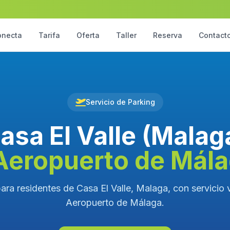
onecta
Tarifa
Oferta
Taller
Reserva
Contact
Servicio de Parking
asa El Valle (Malag
Aeropuerto de Mál
ara residentes de Casa El Valle, Malaga, con servicio v
Aeropuerto de Málaga.