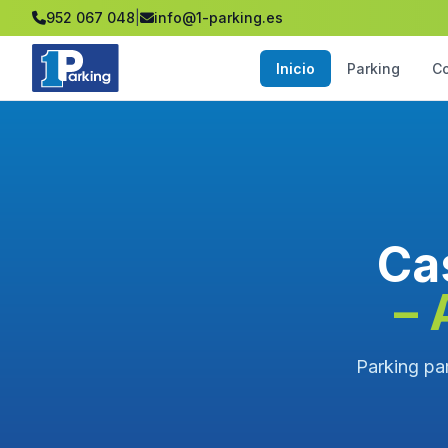
952 067 048
|
info@1-parking.es
Inicio
Parking
C
Ca
– 
Parking pa