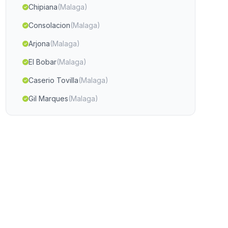
Chipiana
(Malaga)
Consolacion
(Malaga)
Arjona
(Malaga)
El Bobar
(Malaga)
Caserio Tovilla
(Malaga)
Gil Marques
(Malaga)
Caserio Los Lozanos
(Malaga)
Ragol
(Malaga)
Pozo del Esparto
(Malaga)
Caserio Santa Clara
(Malaga)
Matarredonda
(Malaga)
Caserio Jarafe
(Malaga)
Caserio de San Carlos
(Malaga)