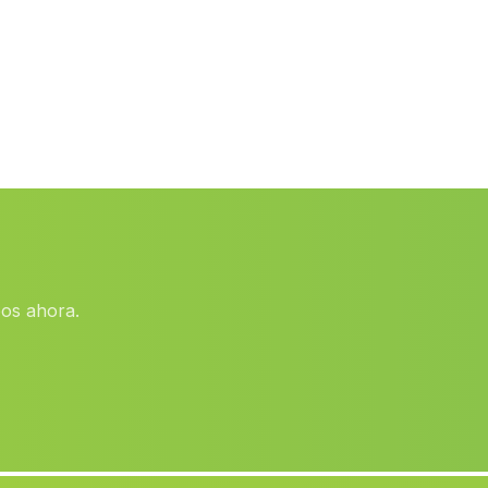
Cortijo Cuevecillas
(Malaga)
Monte Olivete
(Malaga)
Caserio Cuevas de Campoy
(Malaga)
Ermita y Torreon de Cuadros
(Malaga)
Castillejar
(Malaga)
Colmenar
(Malaga)
Cortijada Los Menas
(Malaga)
os ahora.
Arroyo Pinares
(Malaga)
Onitar
(Malaga)
Abla
(Malaga)
Pedrerias
(Malaga)
Paterna de la Rivera
(Malaga)