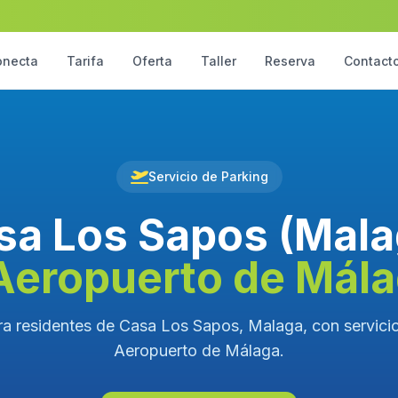
onecta
Tarifa
Oferta
Taller
Reserva
Contact
Servicio de Parking
sa Los Sapos (Mala
Aeropuerto de Mál
ra residentes de Casa Los Sapos, Malaga, con servicio 
Aeropuerto de Málaga.