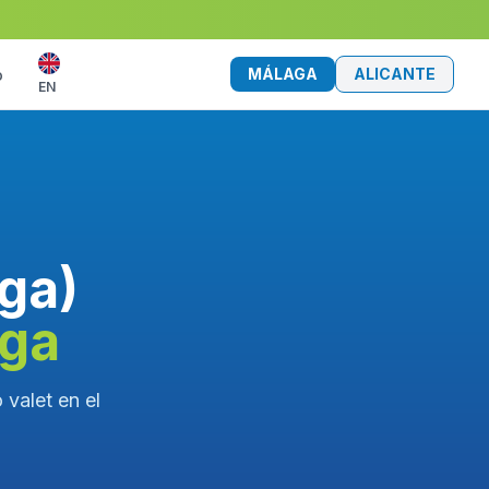
MÁLAGA
ALICANTE
o
EN
ga)
aga
valet en el