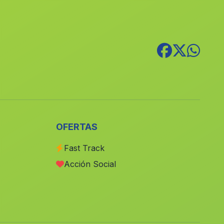
Caserio El Cortijo Blanco
(Malaga)
Cortijada de Guadalupe
(Malaga)
Cortijada El Castillo de Huarea
(Malaga)
Cuevas de Rio Baza
(Malaga)
Colonia
(Malaga)
Cortijada Sierra Ahillos
(Malaga)
Niebla
(Malaga)
OFERTAS
Roquetas de Mar
(Malaga)
Fast Track
El Teatino
(Malaga)
Acción Social
Los Mesas
(Malaga)
Aguilar de la Frontera
(Malaga)
Ferreirola
(Malaga)