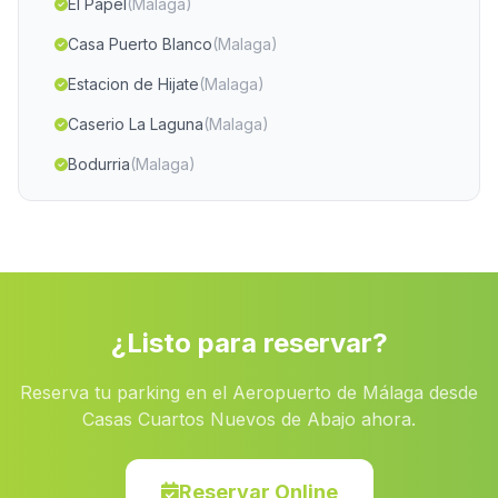
El Papel
(Malaga)
Casa Puerto Blanco
(Malaga)
Estacion de Hijate
(Malaga)
Caserio La Laguna
(Malaga)
Bodurria
(Malaga)
Caserio El Puerto
(Malaga)
La Cumbre
(Malaga)
Cantal de Arriba
(Malaga)
Cortijada Serena
(Malaga)
¿Listo para reservar?
Las Canaleias
(Malaga)
Reserva tu parking en el Aeropuerto de Málaga desde
Pulianas
(Malaga)
Casas Cuartos Nuevos de Abajo ahora.
Cúllar de Baza
(Malaga)
Herradura
(Malaga)
Reservar Online