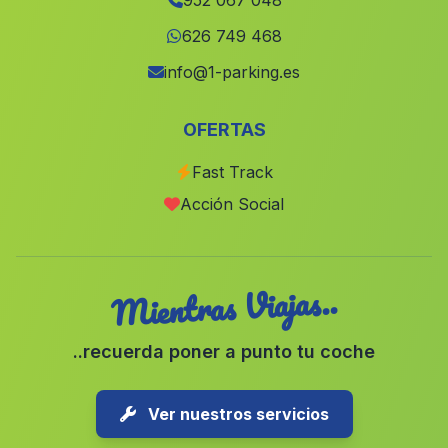
952 067 048
Cortijada Los Loberos
(Malaga)
626 749 468
El Aguadero
(Malaga)
info@1-parking.es
Campano
(Malaga)
OFERTAS
Seville
(Malaga)
Fast Track
Casa Brunel Bajo
(Malaga)
Acción Social
Dona Ana
(Malaga)
Mientras Viajas..
..recuerda poner a punto tu coche
Ver nuestros servicios