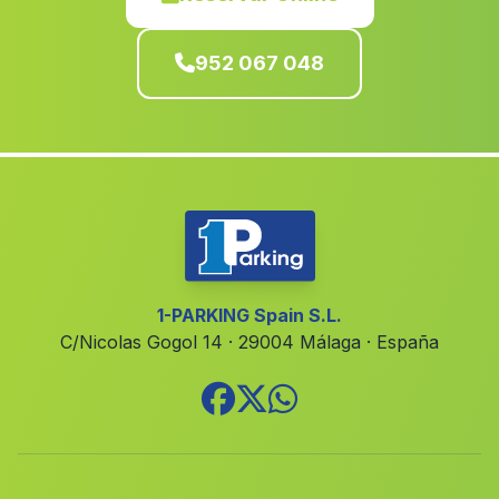
Los Pozos
(Malaga)
952 067 048
Varadero
(Malaga)
Hornos
(Malaga)
Pinos del Valle
(Malaga)
San Pedro
(Malaga)
Hútar
(Malaga)
Corterrangel
(Malaga)
Los Manos
(Malaga)
1-PARKING Spain S.L.
C/Nicolas Gogol 14 · 29004 Málaga · España
Las Canadillas
(Malaga)
Alpandeire
(Malaga)
El Rio Chico
(Malaga)
Alameda del Obispo
(Malaga)