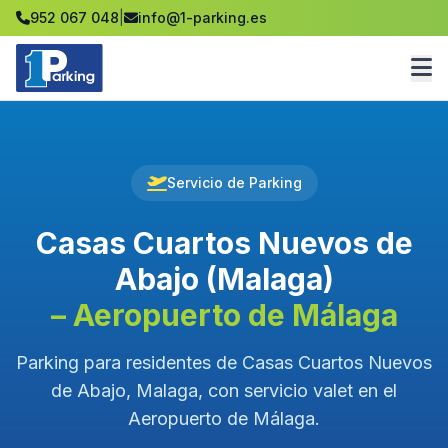
952 067 048
|
info@1-parking.es
Servicio de Parking
Casas Cuartos Nuevos de
Abajo (Malaga)
– Aeropuerto de Málaga
Parking para residentes de Casas Cuartos Nuevos
de Abajo, Malaga, con servicio valet en el
Aeropuerto de Málaga.