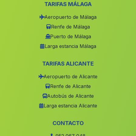
Caserio Venta del Alto
(Malaga)
TARIFAS MÁLAGA
Cortijada Garciez
(Malaga)
Aeropuerto de Málaga
Los Medinas
(Malaga)
Renfe de Málaga
Tomares
(Malaga)
Puerto de Málaga
Larga estancia Málaga
Casa Adelfar
(Malaga)
Alcudia
(Malaga)
TARIFAS ALICANTE
Cortijada Los Llanos
(Malaga)
Aeropuerto de Alicante
Candon
(Malaga)
Renfe de Alicante
El Higueral
(Malaga)
Autobús de Alicante
Belicena
(Malaga)
Larga estancia Alicante
Gil de Olid
(Malaga)
Casa Lacra
(Malaga)
CONTACTO
La Jauca
(Malaga)