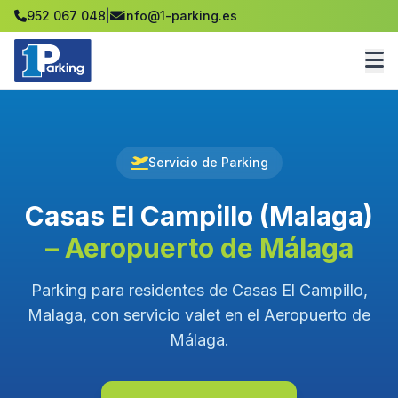
952 067 048
|
info@1-parking.es
Servicio de Parking
Casas El Campillo (Malaga)
– Aeropuerto de Málaga
Parking para residentes de Casas El Campillo,
Malaga, con servicio valet en el Aeropuerto de
Málaga.