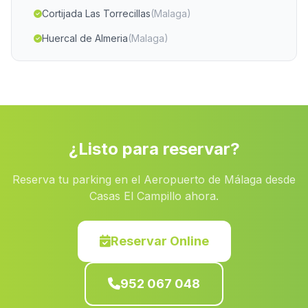
Cortijada Las Torrecillas
(Malaga)
Huercal de Almeria
(Malaga)
Caserio Torresolana
(Malaga)
Puntales
(Malaga)
La Herrera
(Malaga)
Manzanilla
(Malaga)
¿Listo para reservar?
Caserio Los Balcones
(Malaga)
Reserva tu parking en el Aeropuerto de Málaga desde
Solana de Padilla
(Malaga)
Casas El Campillo ahora.
El Campo
(Malaga)
Barriada San Torcuato
(Malaga)
Reservar Online
Rancho Villa
(Malaga)
952 067 048
Colonia
(Malaga)