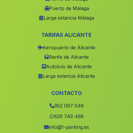
El Varadero
(Malaga)
Puerto de Málaga
Larga estancia Málaga
Cambil
(Malaga)
Paulenca
(Malaga)
TARIFAS ALICANTE
El Algarrobillo
(Malaga)
Aeropuerto de Alicante
Almaciles
(Malaga)
Renfe de Alicante
Cortijada El Avellano
(Malaga)
Autobús de Alicante
Bujaraiza
(Malaga)
Larga estancia Alicante
Caserio Villaran
(Malaga)
Castillo
(Malaga)
CONTACTO
Polopos
(Malaga)
952 067 048
La Puebla del Rio
(Malaga)
626 749 468
Caserio El Majal
(Malaga)
info@1-parking.es