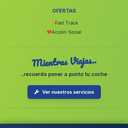
Caserio Las Carboneras
(Malaga)
OFERTAS
Los Imposibles
(Malaga)
Fast Track
Barriada Cuevas de las Yeseras
(Malaga)
Acción Social
Paymogo
(Malaga)
Mientras Viajas..
..recuerda poner a punto tu coche
Ver nuestros servicios
Copyright © 2026 1-Parking Spain S.L. Todos los derechos