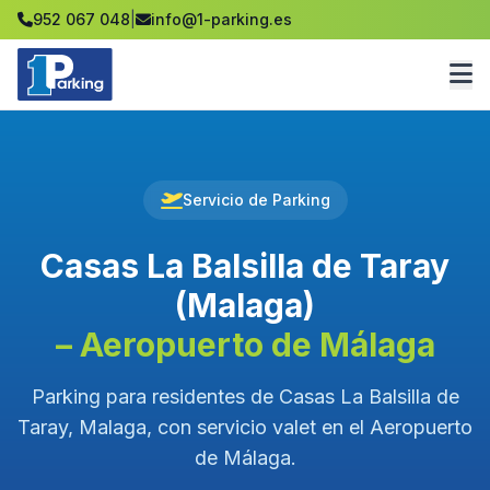
952 067 048
|
info@1-parking.es
Servicio de Parking
Casas La Balsilla de Taray
(Malaga)
– Aeropuerto de Málaga
Parking para residentes de Casas La Balsilla de
Taray, Malaga, con servicio valet en el Aeropuerto
de Málaga.