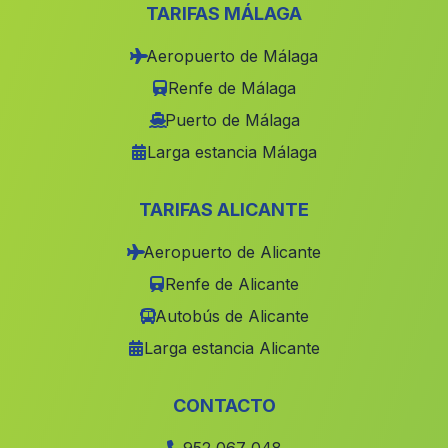
El Jaral
(Malaga)
TARIFAS MÁLAGA
Caserio Poloria
(Malaga)
Aeropuerto de Málaga
Laroles
(Malaga)
Renfe de Málaga
Cartuja
(Malaga)
Puerto de Málaga
Larga estancia Málaga
Puente del Obispo
(Malaga)
Septa
(Malaga)
TARIFAS ALICANTE
Naquer
(Malaga)
Aeropuerto de Alicante
Caserio Barranco del Lobo
(Malaga)
Renfe de Alicante
Canaleja
(Malaga)
Autobús de Alicante
Darsena
(Malaga)
Larga estancia Alicante
Alcazar
(Malaga)
Collado del Lobo
(Malaga)
CONTACTO
Casas de El Encinarejo
(Malaga)