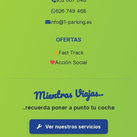
952 067 048
Caserio Cartuja
(Malaga)
626 749 468
Cortijo del Teatino
(Malaga)
info@1-parking.es
Cortijos de los Almansas
(Malaga)
OFERTAS
Casabermeja
(Malaga)
Fast Track
La Rambla Grande
(Malaga)
Acción Social
Gergal
(Malaga)
Mientras Viajas..
..recuerda poner a punto tu coche
Ver nuestros servicios