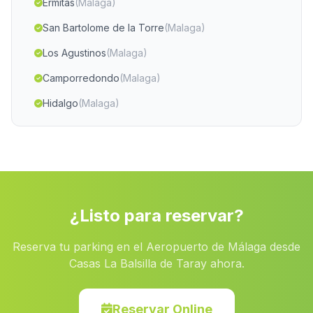
Ermitas
(Malaga)
San Bartolome de la Torre
(Malaga)
Los Agustinos
(Malaga)
Camporredondo
(Malaga)
Hidalgo
(Malaga)
Barranco de la Montesina
(Malaga)
Fuente Carreteros
(Malaga)
Las Cuevas de Mayo
(Malaga)
Puerto Alto
(Malaga)
¿Listo para reservar?
Iznajar
(Malaga)
Reserva tu parking en el Aeropuerto de Málaga desde
El Papel
(Malaga)
Casas La Balsilla de Taray ahora.
Guadalema de los Quinteros
(Malaga)
Caserio Los Blases
(Malaga)
Reservar Online