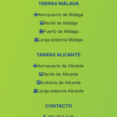
Caserio Almendro
(Malaga)
TARIFAS MÁLAGA
Albolodúy
(Malaga)
Aeropuerto de Málaga
Cumbres de San Bartolome
(Malaga)
Renfe de Málaga
Casas Cazalla
(Malaga)
Puerto de Málaga
Larga estancia Málaga
Velez Benandalla
(Malaga)
Pozo del Camino
(Malaga)
TARIFAS ALICANTE
Caserio El Solete Alto
(Malaga)
Aeropuerto de Alicante
Aznalcazar
(Malaga)
Renfe de Alicante
Juan Anton
(Malaga)
Autobús de Alicante
La Loma Alta
(Malaga)
Larga estancia Alicante
Mondújar
(Malaga)
Venta de Varelo
(Malaga)
CONTACTO
Las Cardonas
(Malaga)