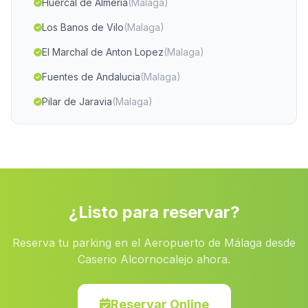
Huercal de Almeria
(Malaga)
Los Banos de Vilo
(Malaga)
El Marchal de Anton Lopez
(Malaga)
Fuentes de Andalucia
(Malaga)
Pilar de Jaravia
(Malaga)
Las Cabilas
(Malaga)
El Sahuco
(Malaga)
Borge
(Malaga)
Cantera Blanca
(Malaga)
¿Listo para reservar?
Caserio El Aguadero
(Malaga)
Reserva tu parking en el Aeropuerto de Málaga desde
Bayarque
(Malaga)
Caserio Alcornocalejo ahora.
Balbaina
(Malaga)
Ribera Palomar
(Malaga)
Reservar Online