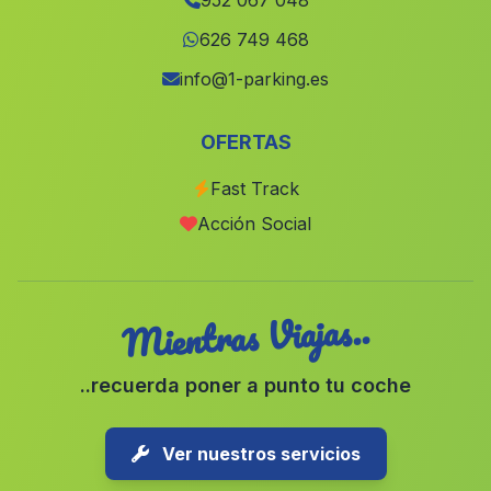
952 067 048
Malaga
(Malaga)
626 749 468
Lobrega
(Malaga)
info@1-parking.es
Los Barrancos
(Malaga)
OFERTAS
Lojilla
(Malaga)
Fast Track
La Alhondiguilla
(Malaga)
Acción Social
Casa Serval
(Malaga)
Mientras Viajas..
..recuerda poner a punto tu coche
Ver nuestros servicios