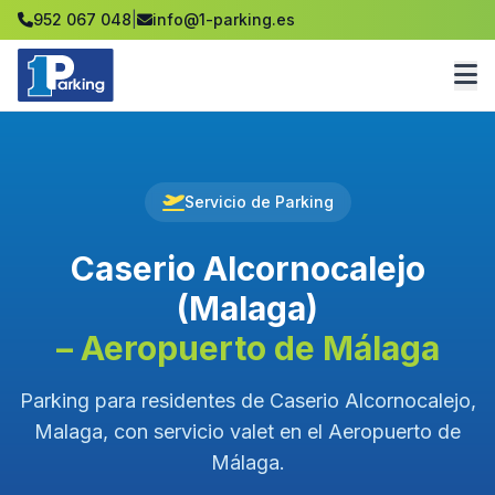
952 067 048
|
info@1-parking.es
Servicio de Parking
Caserio Alcornocalejo
(Malaga)
– Aeropuerto de Málaga
Parking para residentes de Caserio Alcornocalejo,
Malaga, con servicio valet en el Aeropuerto de
Málaga.