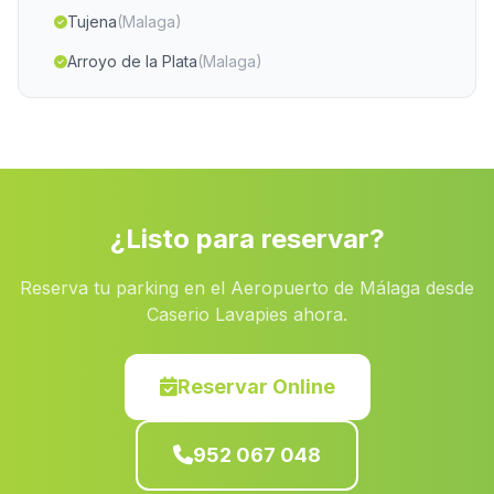
Tujena
(Malaga)
Arroyo de la Plata
(Malaga)
Campillos
(Malaga)
Caserio Vista Alegre
(Malaga)
Cortijo Fuente Palacios
(Malaga)
Cantal de Arriba
(Malaga)
¿Listo para reservar?
Mecina Fondales
(Malaga)
Reserva tu parking en el Aeropuerto de Málaga desde
Caserio El Guijillo
(Malaga)
Caserio Lavapies ahora.
Los Vicentes
(Malaga)
Cortijo Dehesa de las Yeguas
(Malaga)
Reservar Online
Cortijada Haza Mora
(Malaga)
952 067 048
Arroyomolinos de Leon
(Malaga)