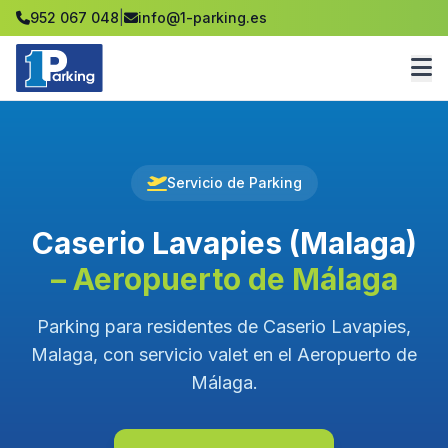
952 067 048
|
info@1-parking.es
Servicio de Parking
Caserio Lavapies (Malaga)
– Aeropuerto de Málaga
Parking para residentes de Caserio Lavapies,
Malaga, con servicio valet en el Aeropuerto de
Málaga.