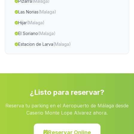
Pizarra
(Malaga)
Las Norias
(Malaga)
Hijar
(Malaga)
El Soriano
(Malaga)
Estacion de Larva
(Malaga)
Bujaraiza
(Malaga)
Vista Alegre
(Malaga)
Cortijada Los Campillos
(Malaga)
Isla Cristina
(Malaga)
¿Listo para reservar?
Mecina Bombaron
(Malaga)
Reserva tu parking en el Aeropuerto de Málaga desde
Santa Matilde
(Malaga)
Caserio Monte Lope Alvarez ahora.
Martos
(Malaga)
Miraflores
(Malaga)
Reservar Online