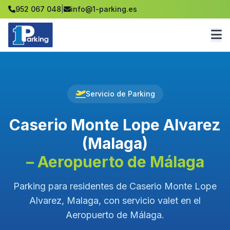
952 067 048
|
info@1-parking.es
Servicio de Parking
Caserio Monte Lope Alvarez
(Malaga)
– Aeropuerto de Málaga
Parking para residentes de Caserio Monte Lope
Alvarez, Malaga, con servicio valet en el
Aeropuerto de Málaga.