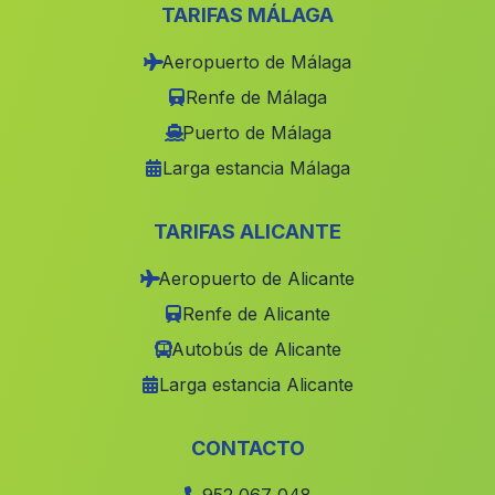
Puente Honda
(Malaga)
TARIFAS MÁLAGA
Barriada Olapra
(Malaga)
Aeropuerto de Málaga
Pozo del Lobo
(Malaga)
Renfe de Málaga
Caserio Los Gallardos
(Malaga)
Puerto de Málaga
Larga estancia Málaga
Barrio de la Vega
(Malaga)
Cortijo de la Cordillera
(Malaga)
TARIFAS ALICANTE
Bujalance
(Malaga)
Aeropuerto de Alicante
Caserio Joluque
(Malaga)
Renfe de Alicante
Guadalema de los Quinteros
(Malaga)
Autobús de Alicante
Caserio Los Porteros
(Malaga)
Larga estancia Alicante
El Pilar
(Malaga)
El Hoyo
(Malaga)
CONTACTO
Caserio San Pedro
(Malaga)