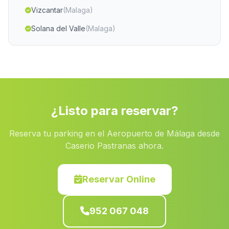
Vizcantar
(Malaga)
Solana del Valle
(Malaga)
El Arroyo de Verdelecho
(Malaga)
Castillar de Santisteban
(Malaga)
Caserio Las Brevas
(Malaga)
Las Cuevas
(Malaga)
¿Listo para reservar?
Barriada Celin
(Malaga)
Reserva tu parking en el Aeropuerto de Málaga desde
El Frances
(Malaga)
Caserio Pastranas ahora.
Casas de Huerta de Puertoalegre
(Malaga)
Fuente de Piedra
(Malaga)
Reservar Online
Caserio Albenzaire
(Malaga)
952 067 048
Encinas Reales
(Malaga)