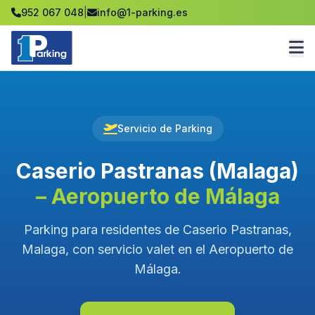
952 067 048
|
info@1-parking.es
Servicio de Parking
Caserio Pastranas (Malaga)
– Aeropuerto de Málaga
Parking para residentes de Caserio Pastranas,
Malaga, con servicio valet en el Aeropuerto de
Málaga.