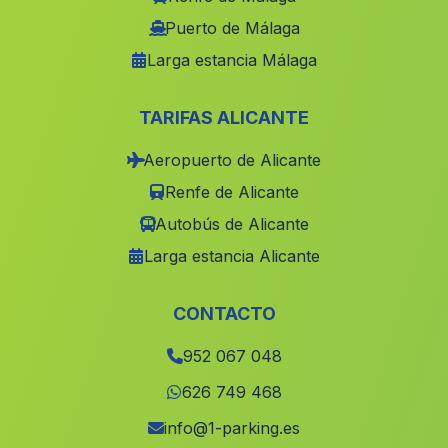
Guadiana
(Malaga)
Puerto de Málaga
Larga estancia Málaga
Vicar
(Malaga)
Caserio Huit
(Malaga)
TARIFAS ALICANTE
Caserio Cerro Pelado
(Malaga)
Aeropuerto de Alicante
El Acebuchal
(Malaga)
Renfe de Alicante
Cartama
(Malaga)
Autobús de Alicante
Canada de la Madera
(Malaga)
Larga estancia Alicante
Casas Cuevas de Gil Bailde
(Malaga)
Cortijada Jauro
(Malaga)
CONTACTO
La Herradura
(Malaga)
952 067 048
Las Hoyas del Barranco
(Malaga)
626 749 468
Los Silos
(Malaga)
info@1-parking.es