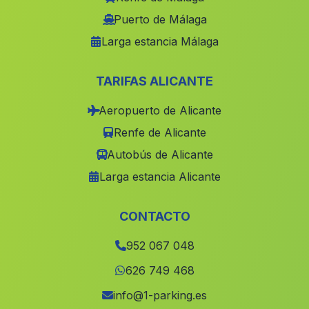
Palomares
(Malaga)
Puerto de Málaga
Larga estancia Málaga
El Agua del Medio
(Malaga)
Caserio Jarafe
(Malaga)
TARIFAS ALICANTE
Caserio Los Cortijillos
(Malaga)
Aeropuerto de Alicante
Barriada Rio Chico
(Malaga)
Renfe de Alicante
Concejo y Remolino
(Malaga)
Autobús de Alicante
Caserio Gil de Olid
(Malaga)
Larga estancia Alicante
Rota
(Malaga)
Caserio La Agracea
(Malaga)
CONTACTO
Fuente de la Casa
(Malaga)
952 067 048
Lendinez
(Malaga)
626 749 468
Zalamea la Real
(Malaga)
info@1-parking.es