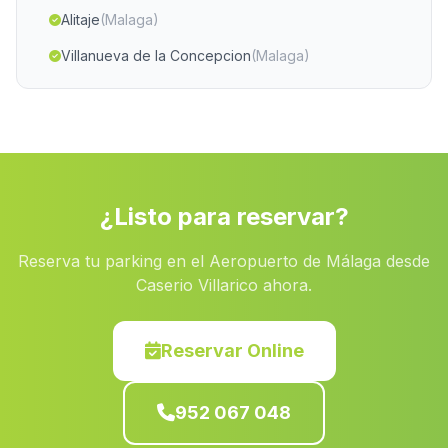
Alitaje
(Malaga)
Villanueva de la Concepcion
(Malaga)
Caserio La Barca
(Malaga)
El Castello de las Guardas
(Malaga)
Cortijos del Judio
(Malaga)
Caserio de Moratalla
(Malaga)
¿Listo para reservar?
Manilva
(Malaga)
Reserva tu parking en el Aeropuerto de Málaga desde
Cortijo Ochichar
(Malaga)
Caserio Villarico ahora.
Canete de las Torres
(Malaga)
Tamojares
(Malaga)
Reservar Online
Barriada Cerrillo de Maracena
(Malaga)
952 067 048
Caserio Bulumor
(Malaga)