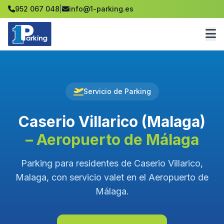
952 067 048
|
info@1-parking.es
Servicio de Parking
Caserio Villarico (Malaga)
– Aeropuerto de Málaga
Parking para residentes de Caserio Villarico,
Malaga, con servicio valet en el Aeropuerto de
Málaga.