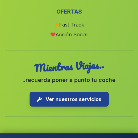
Caserio Miranda
(Malaga)
OFERTAS
Cortijada El Agua del Medio
(Malaga)
Fast Track
Caserio Alameda del Obispo
(Malaga)
Acción Social
Quentar
(Malaga)
Mientras Viajas..
..recuerda poner a punto tu coche
Ver nuestros servicios
Copyright © 2026 1-Parking Spain S.L. Todos los derechos