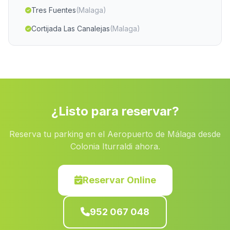
Tres Fuentes
(Malaga)
Cortijada Las Canalejas
(Malaga)
Los Nietos
(Malaga)
Alfarnate
(Malaga)
Casas de los Majadales
(Malaga)
Cortijada El Realengo
(Malaga)
¿Listo para reservar?
Trigueros
(Malaga)
Reserva tu parking en el Aeropuerto de Málaga desde
Lapeza
(Malaga)
Colonia Iturraldi ahora.
Casa El Valle
(Malaga)
Mondron
(Malaga)
Reservar Online
Santa Cruz
(Malaga)
952 067 048
Caserio Alberite
(Malaga)