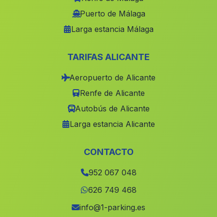
Caserio Vega de los Hatos
(Malaga)
Puerto de Málaga
Larga estancia Málaga
Caseria de los Fontanares
(Malaga)
Caserio Palomar
(Malaga)
TARIFAS ALICANTE
Cortijo Dehesa de las Yeguas
(Malaga)
Aeropuerto de Alicante
Valverde del Camino
(Malaga)
Renfe de Alicante
Caserio Los Curros
(Malaga)
Autobús de Alicante
Cortijada Los Marmoles
(Malaga)
Larga estancia Alicante
El Carreton
(Malaga)
Guadahornillos
(Malaga)
CONTACTO
La Umbria de Arriba
(Malaga)
952 067 048
Carboneras
(Malaga)
626 749 468
Benalúa de Guadix
(Malaga)
info@1-parking.es