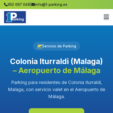
952 067 048
|
info@1-parking.es
Servicio de Parking
Colonia Iturraldi (Malaga)
– Aeropuerto de Málaga
Parking para residentes de Colonia Iturraldi,
Malaga, con servicio valet en el Aeropuerto de
Málaga.