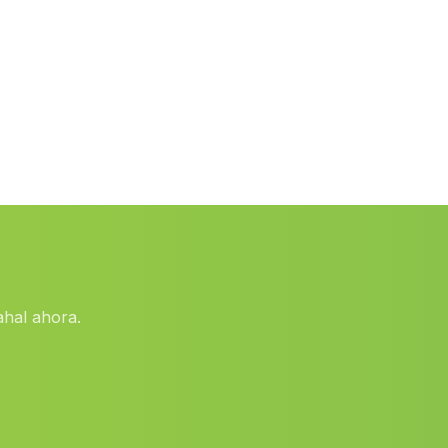
Azucarera
(Malaga)
Ermitas
(Malaga)
Barriada Cuevas de las Yeseras
(Malaga)
Caserio Las Escuelas
(Malaga)
Rejano
(Malaga)
Marigenta
(Malaga)
Uleila
(Malaga)
Valle del Álamo
(Malaga)
ahal ahora.
Fuente Santa
(Malaga)
Penaflor
(Malaga)
El Pilar
(Malaga)
Caserio Venta de Valero
(Malaga)