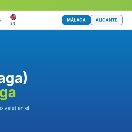
MÁLAGA
ALICANTE
o
EN
laga)
aga
o valet en el