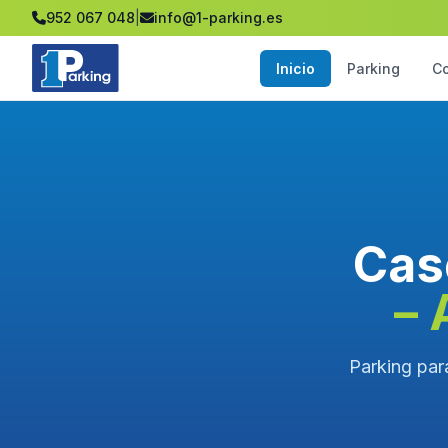
952 067 048
|
info@1-parking.es
Inicio
Parking
C
Case
– 
Parking para