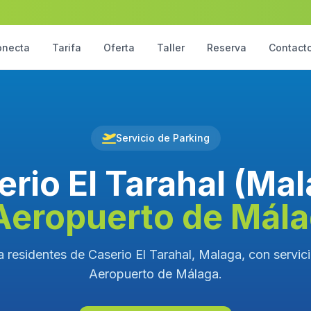
onecta
Tarifa
Oferta
Taller
Reserva
Contact
Servicio de Parking
rio El Tarahal (Ma
Aeropuerto de Mál
 residentes de Caserio El Tarahal, Malaga, con servici
Aeropuerto de Málaga.