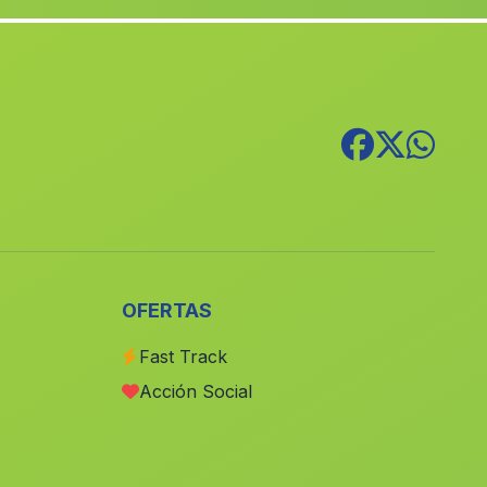
Timar
(Malaga)
Barrio del Chopo
(Malaga)
Caseria de los Frailes
(Malaga)
Cortijada Jauro
(Malaga)
Cortijada El Camino Real
(Malaga)
Bollullos par del Condado
(Malaga)
La Fuente Mendoza
(Malaga)
Benamargosa
(Malaga)
OFERTAS
Huit
(Malaga)
Fast Track
Armilla
(Malaga)
Acción Social
Los Propios
(Malaga)
Molino de Majaneque
(Malaga)