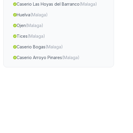
Caserio Las Hoyas del Barranco
(Malaga)
Huelva
(Malaga)
Ojen
(Malaga)
Tices
(Malaga)
Caserio Bogas
(Malaga)
Caserio Arroyo Pinares
(Malaga)
Daimuz Bajo
(Malaga)
Casa Colonia Iturraldi
(Malaga)
Villanueva de Mesias
(Malaga)
Caserio Las Gorgollitas
(Malaga)
Benalauria
(Malaga)
Caserio La Jara
(Malaga)
Juan Gallegos
(Malaga)