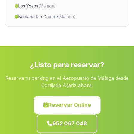
Los Yesos
(Malaga)
Barriada Rio Grande
(Malaga)
El Marmol
(Malaga)
El Castello de las Guardas
(Malaga)
Barrio de Pescadores
(Malaga)
Casa Vega
(Malaga)
¿Listo para reservar?
Caserio Onsarres
(Malaga)
Reserva tu parking en el Aeropuerto de Málaga desde
Caserio Las Manicas
(Malaga)
Cortijada Aljariz ahora.
Caserio Palomar
(Malaga)
Calahonda
(Malaga)
Reservar Online
Melilla
(Malaga)
952 067 048
Punta Umbria
(Malaga)