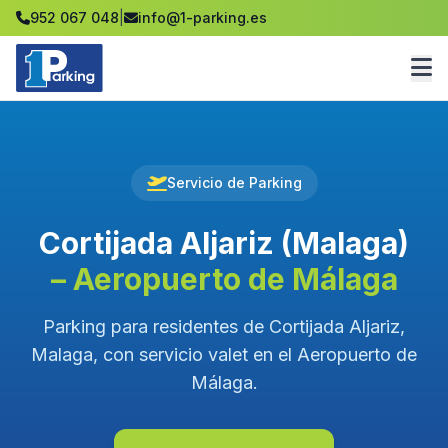
952 067 048
|
info@1-parking.es
Servicio de Parking
Cortijada Aljariz (Malaga)
– Aeropuerto de Málaga
Parking para residentes de Cortijada Aljariz,
Malaga, con servicio valet en el Aeropuerto de
Málaga.