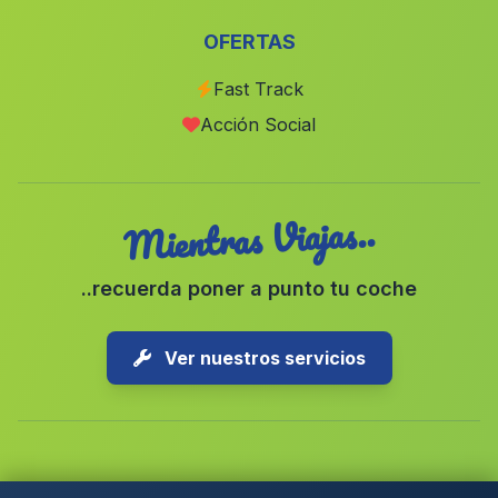
Pinos del Valle
(Malaga)
OFERTAS
Rioja
(Malaga)
Fast Track
Coria del Rio
(Malaga)
Acción Social
Cortijada Las Puertas
(Malaga)
Mientras Viajas..
..recuerda poner a punto tu coche
Ver nuestros servicios
Copyright © 2026 1-Parking Spain S.L. Todos los derechos