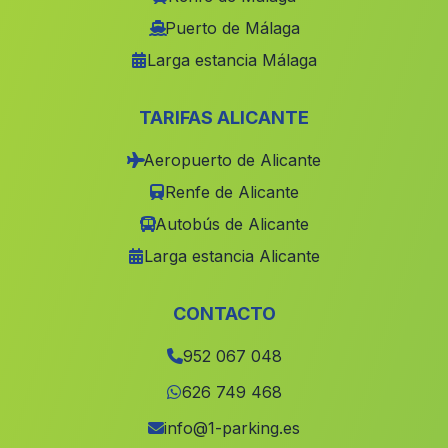
El Margen
(Malaga)
Puerto de Málaga
Larga estancia Málaga
Caserio Veguillas
(Malaga)
Cerezo Gordo
(Malaga)
TARIFAS ALICANTE
Casa del Morron
(Malaga)
Aeropuerto de Alicante
Caserio Morax
(Malaga)
Renfe de Alicante
Varadero
(Malaga)
Autobús de Alicante
El Parrizoso
(Malaga)
Larga estancia Alicante
El Puerto
(Malaga)
Campillo
(Malaga)
CONTACTO
Nuevo Rocio
(Malaga)
952 067 048
Caserio Burjulú
(Malaga)
626 749 468
Casas Bugejar
(Malaga)
info@1-parking.es