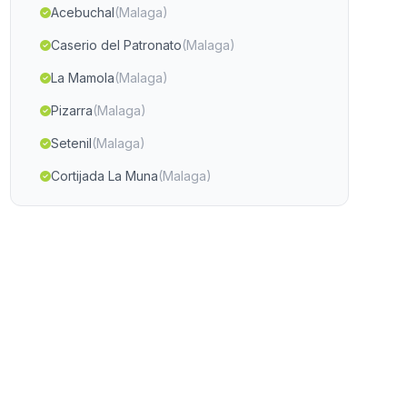
Acebuchal
(Malaga)
Caserio del Patronato
(Malaga)
La Mamola
(Malaga)
Pizarra
(Malaga)
Setenil
(Malaga)
Cortijada La Muna
(Malaga)
El Castello de las Guardas
(Malaga)
La Rambla Grande
(Malaga)
Llano del Abad
(Malaga)
Avinazas
(Malaga)
Los Amarguillos
(Malaga)
Castaras
(Malaga)
Partaloa
(Malaga)