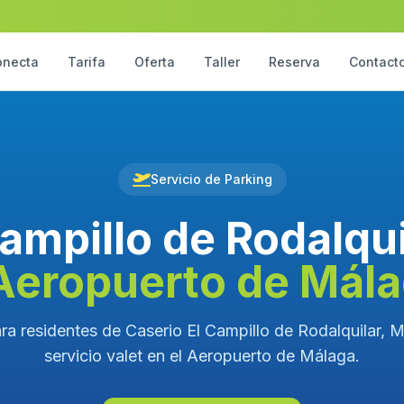
onecta
Tarifa
Oferta
Taller
Reserva
Contact
Servicio de Parking
ampillo de Rodalqu
Aeropuerto de Mál
ra residentes de Caserio El Campillo de Rodalquilar, 
servicio valet en el Aeropuerto de Málaga.