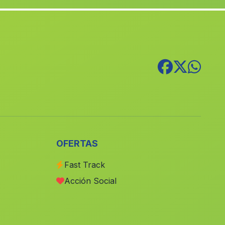
Grima
(Malaga)
Caserios Naquer
(Malaga)
Torres
(Malaga)
Cortijo Ochichar
(Malaga)
El Tarahal
(Malaga)
Molino Santa Maria
(Malaga)
Estacion de Huetor Tajar
(Malaga)
Cortijada Angosto de Arriba
(Malaga)
OFERTAS
Nerja
(Malaga)
Fast Track
Yator
(Malaga)
Acción Social
La Conception
(Malaga)
Blanques del Saúco
(Malaga)