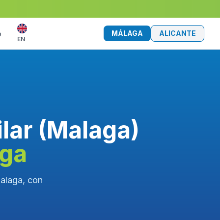
MÁLAGA
ALICANTE
o
EN
ilar (Malaga)
aga
Malaga, con