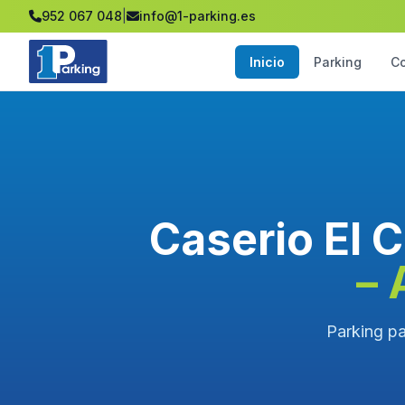
952 067 048
|
info@1-parking.es
Inicio
Parking
C
Caserio El C
– 
Parking pa