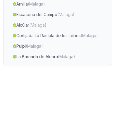
Arnilla
(Malaga)
Escacena del Campo
(Malaga)
Alcúlar
(Malaga)
Cortijada La Rambla de los Lobos
(Malaga)
Pulpi
(Malaga)
La Barriada de Alcora
(Malaga)
Cortijo de la Orozca
(Malaga)
Caserio San Platon
(Malaga)
Caserio de La Mata Begid
(Malaga)
Casas Las Cabilas
(Malaga)
Benagalbon
(Malaga)
Cortijada Los Loberos
(Malaga)
Los Campillos
(Malaga)