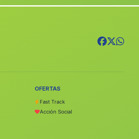
La Mata de Bolaimi
(Malaga)
Benaojan
(Malaga)
Estacion del Soldado
(Malaga)
Caserio Las Carboneras
(Malaga)
El Villar
(Malaga)
Los Guardines
(Malaga)
Caserio y Banos de Sierra Alhamilla
(Malaga)
Caserio Pozo del Lobo
(Malaga)
OFERTAS
Cortijada Los Rojas
(Malaga)
Fast Track
Balcones
(Malaga)
Acción Social
Cortijo Jaulas
(Malaga)
Laujar
(Malaga)