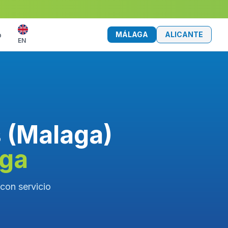
MÁLAGA
ALICANTE
o
EN
s (Malaga)
aga
con servicio