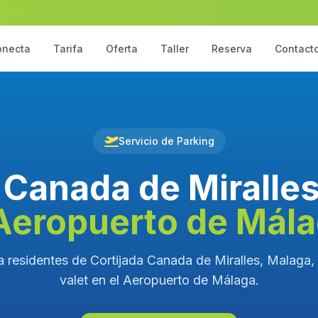
onecta
Tarifa
Oferta
Taller
Reserva
Contact
Servicio de Parking
 Canada de Miralle
Aeropuerto de Mál
a residentes de Cortijada Canada de Miralles, Malaga, 
valet en el Aeropuerto de Málaga.