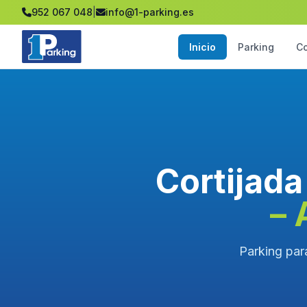
952 067 048
|
info@1-parking.es
Inicio
Parking
C
Cortijada
– 
Parking par