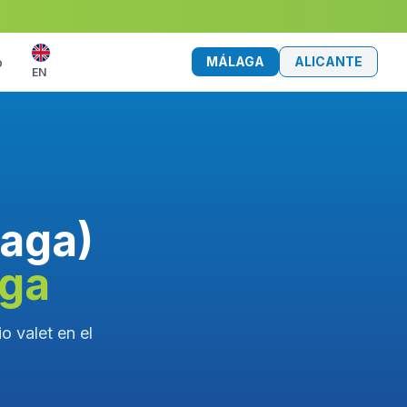
MÁLAGA
ALICANTE
o
EN
laga)
aga
o valet en el