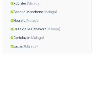
Rubiales
(Malaga)
Caserio Mancheno
(Malaga)
Noalejo
(Malaga)
Casa de la Canavera
(Malaga)
Cortelazor
(Malaga)
Lachar
(Malaga)
La Torres de Cotillas
(Malaga)
Ácula
(Malaga)
Las Norias
(Malaga)
Marzagon
(Malaga)
La Fuensanta
(Malaga)
Caseria del Carreton
(Malaga)
Tobaruela
(Malaga)