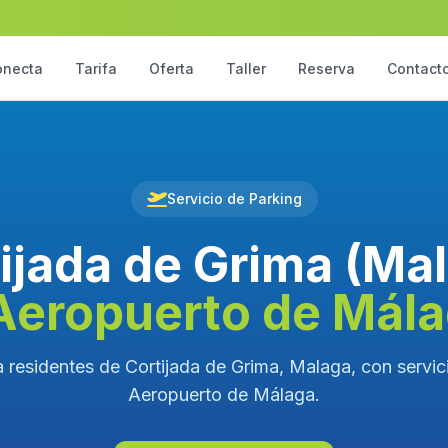
onecta
Tarifa
Oferta
Taller
Reserva
Contact
Servicio de Parking
ijada de Grima (Ma
Aeropuerto de Mál
 residentes de Cortijada de Grima, Malaga, con servici
Aeropuerto de Málaga.