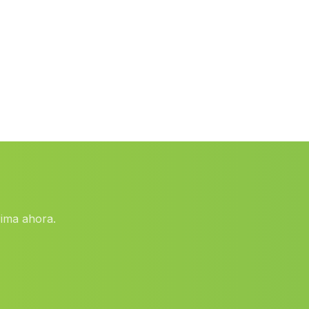
Cortijo de los Espinares
(Malaga)
Caserio La Juaida
(Malaga)
Brunel Alto
(Malaga)
Venta de Cazulas
(Malaga)
Alozaina
(Malaga)
Casas Toscana Nueva
(Malaga)
Aznalcollar
(Malaga)
Joviles
(Malaga)
rima ahora.
Dehesa de Aljabaras
(Malaga)
Costa de Sanlúcar
(Malaga)
Caserio El Telefono
(Malaga)
Cortijo de El Romeral
(Malaga)