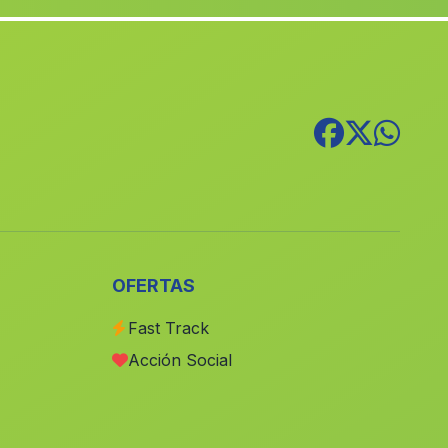
Los Soleres
(Malaga)
Zarzales
(Malaga)
Campillos
(Malaga)
Monte Olivete
(Malaga)
Barriada Los Imposibles
(Malaga)
Vega de San Miguel
(Malaga)
Caserio Nogueras
(Malaga)
Los Peralejos
(Malaga)
OFERTAS
San Platon
(Malaga)
Fast Track
Cuevas Barranco de las Yeseras
(Malaga)
Acción Social
Oliar
(Malaga)
Cortijo Espanta Palomas
(Malaga)