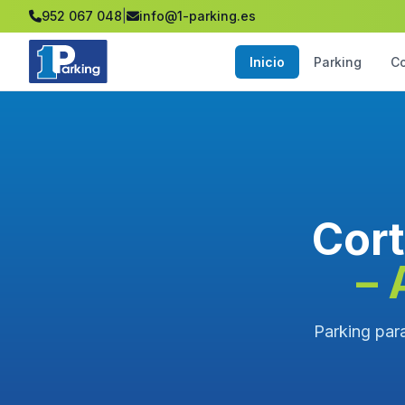
952 067 048
|
info@1-parking.es
Inicio
Parking
C
Cort
– 
Parking para