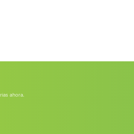
Guainos Altos
(Malaga)
Ponton Alto
(Malaga)
Cortijada La Hoya
(Malaga)
Cortijo del Baico
(Malaga)
Guadalupe
(Malaga)
Casa Villalon
(Malaga)
Fuente Santa
(Malaga)
La Caba
(Malaga)
rias ahora.
El Llano de Don Antonio
(Malaga)
El Lugarico
(Malaga)
Triana
(Malaga)
Caserio Postigo
(Malaga)