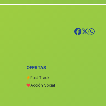
El Cerezo
(Malaga)
Barriada La Penarrodada
(Malaga)
Olapra
(Malaga)
Mogon
(Malaga)
La Crujia
(Malaga)
Caserio Caballon
(Malaga)
Casa Mineros Arrayanes
(Malaga)
Palerna del Rio
(Malaga)
OFERTAS
Pedroche
(Malaga)
Fast Track
Caserio Canada Incosa
(Malaga)
Acción Social
Caserio Balax
(Malaga)
Pozo del Lobo
(Malaga)