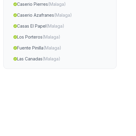
Caserio Pierres
(Malaga)
Caserio Azafranes
(Malaga)
Casas El Papel
(Malaga)
Los Porteros
(Malaga)
Fuente Pinilla
(Malaga)
Las Canadas
(Malaga)
Azuel
(Malaga)
Los Panchez
(Malaga)
Casas Puente del Villar
(Malaga)
Caserio El Pozuelo
(Malaga)
Rabo Conejo
(Malaga)
Cortijo de Capones
(Malaga)
Casa de la Canavera
(Malaga)