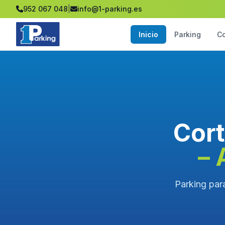
952 067 048
|
info@1-parking.es
Inicio
Parking
C
Cort
– 
Parking para