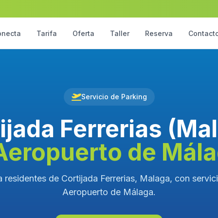
onecta
Tarifa
Oferta
Taller
Reserva
Contact
Servicio de Parking
ijada Ferrerias (Ma
Aeropuerto de Mál
 residentes de Cortijada Ferrerias, Malaga, con servici
Aeropuerto de Málaga.