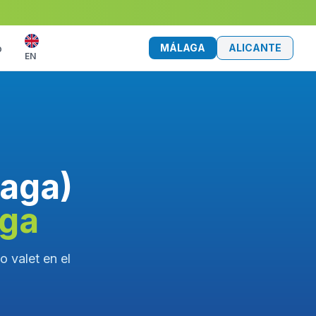
MÁLAGA
ALICANTE
o
EN
laga)
aga
o valet en el